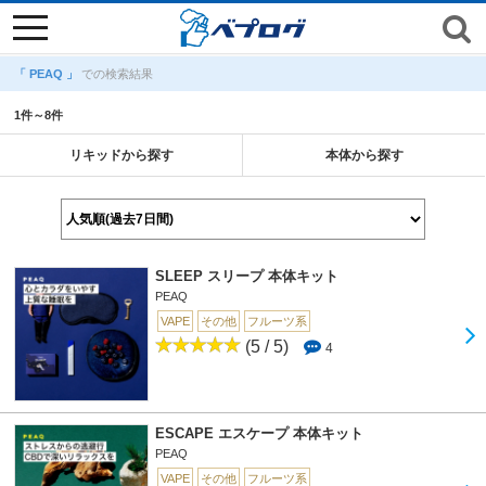
toggle
navigation
「 PEAQ 」
での検索結果
1件～8件
リキッドから探す
本体から探す
SLEEP スリープ 本体キット
PEAQ
VAPE
その他
フルーツ系
(5 / 5)
4
ESCAPE エスケープ 本体キット
PEAQ
VAPE
その他
フルーツ系