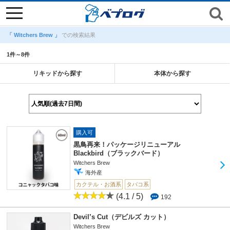
toggle
navigation
「 Witchers Brew 」
での検索結果
1件～8件
リキッドから探す
本体から探す
購入可
黒鳥再来！パッケージリニューアル
Blackbird（ブラックバード）
Witchers Brew
海外産
カクテル・お酒系
タバコ系
(4.1 / 5)
192
Devil’s Cut（デビルズ カット）
Witchers Brew