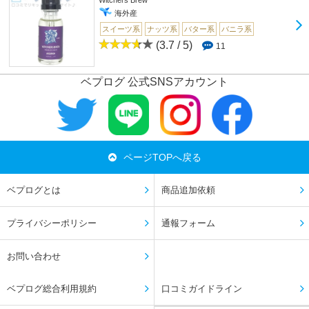
Witchers Brew
海外産
スイーツ系
ナッツ系
バター系
バニラ系
(3.7 / 5)
11
ベプログ 公式SNSアカウント
ページTOPへ戻る
ベプログとは
商品追加依頼
プライバシーポリシー
通報フォーム
お問い合わせ
ベプログ総合利用規約
口コミガイドライン