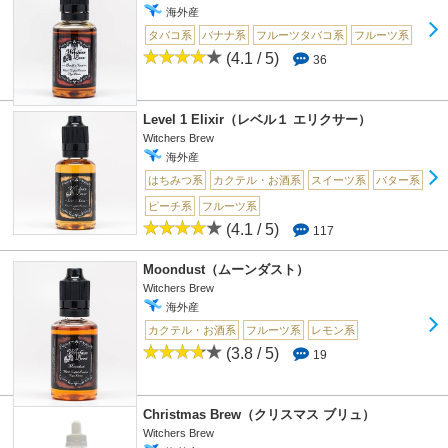
海外産
タバコ系
バナナ系
フルーツタバコ系
フルーツ系
(4.1 / 5)
36
Level 1 Elixir（レベル１ エリクサー）
Witchers Brew
海外産
はちみつ系
カクテル・お酒系
スイーツ系
バター系
ピーチ系
フルーツ系
(4.1 / 5)
117
Moondust（ムーンダスト）
Witchers Brew
海外産
カクテル・お酒系
フルーツ系
レモン系
(3.8 / 5)
19
Christmas Brew（クリスマス ブリュ）
Witchers Brew