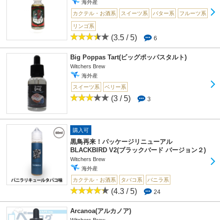
海外産
カクテル・お酒系
スイーツ系
バター系
フルーツ系
リンゴ系
(3.5 / 5)
6
Big Poppas Tart(ビッグポッパスタルト)
Witchers Brew
海外産
スイーツ系
ベリー系
(3 / 5)
3
購入可
黒鳥再来！パッケージリニューアル
BLACKBIRD V2(ブラックバード バージョン２)
Witchers Brew
海外産
カクテル・お酒系
タバコ系
バニラ系
(4.3 / 5)
24
Arcanoa(アルカノア)