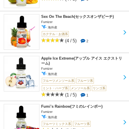
Sex On The Beach(セックスオンザビーチ)
Fumizer
海外産
カクテル・お酒系
(4 / 5)
2
Apple Ice Extreme(アップル アイス エクストリ
ーム)
Fumizer
海外産
フルーツメンソール系
フルーツ系
ミント・ハーブ系
メンソール系
リンゴ系
(1 / 5)
1
Fumi’s Rainbow(フミのレインボー)
Fumizer
海外産
フルーツミックス系
フルーツ系