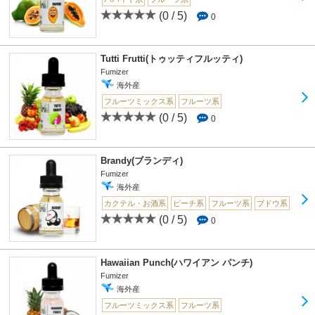
(0 / 5)
0
Tutti Frutti(トゥッティフルッティ)
Fumizer
海外産
フルーツミックス系
フルーツ系
(0 / 5)
0
Brandy(ブランディ)
Fumizer
海外産
カクテル・お酒系
ピーチ系
フルーツ系
ブドウ系
(0 / 5)
0
Hawaiian Punch(ハワイアン パンチ)
Fumizer
海外産
フルーツミックス系
フルーツ系