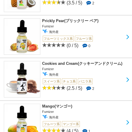
(3.5 / 5)
2
Prickly Pear(プリックリー ペア)
Fumizer
海外産
フルーツミックス系
フルーツ系
(0 / 5)
0
Cookies and Cream(クッキーアンドクリーム)
Fumizer
海外産
スイーツ系
チョコ系
バニラ系
(2.5 / 5)
2
Mango(マンゴー)
Fumizer
海外産
フルーツ系
マンゴー系
(4 / 5)
1