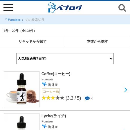
toggle
navigation
「 Fumizer 」
での検索結果
1件～20件（全103件）
リキッドから探す
本体から探す
Coffee(コーヒー)
Fumizer
海外産
コーヒー系
(3.3 / 5)
4
Lyche(ライチ)
Fumizer
海外産