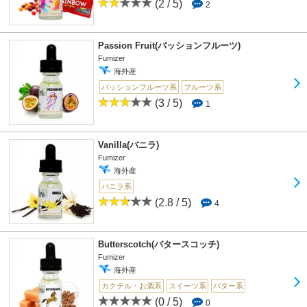
(2 / 5)
2
Passion Fruit(パッションフルーツ)
Fumizer
海外産
パッションフルーツ系
フルーツ系
(3 / 5)
1
Vanilla(バニラ)
Fumizer
海外産
バニラ系
(2.8 / 5)
4
Butterscotch(バタースコッチ)
Fumizer
海外産
カクテル・お酒系
スイーツ系
バター系
(0 / 5)
0