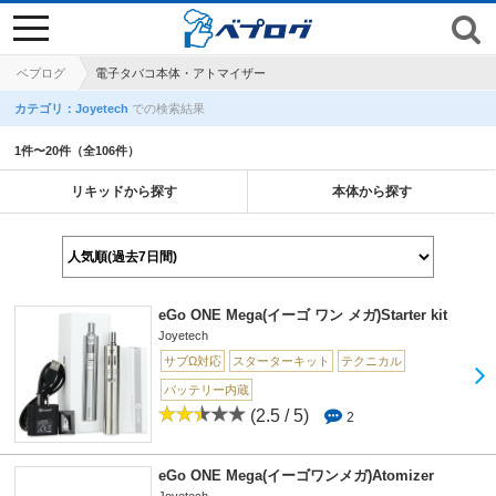
toggle
navigation
ベプログ
電子タバコ本体・アトマイザー
カテゴリ：Joyetech
での検索結果
1件〜20件（全106件）
リキッドから探す
本体から探す
eGo ONE Mega(イーゴ ワン メガ)Starter kit
Joyetech
サブΩ対応
スターターキット
テクニカル
バッテリー内蔵
(2.5 / 5)
2
eGo ONE Mega(イーゴワンメガ)Atomizer