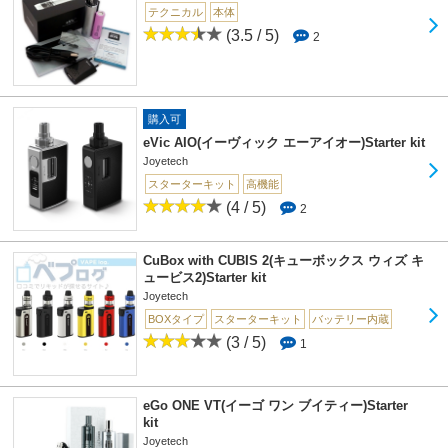
テクニカル
本体
(3.5 / 5)
2
購入可
eVic AIO(イーヴィック エーアイオー)Starter kit
Joyetech
スターターキット
高機能
(4 / 5)
2
CuBox with CUBIS 2(キューボックス ウィズ キ
ュービス2)Starter kit
Joyetech
BOXタイプ
スターターキット
バッテリー内蔵
(3 / 5)
1
eGo ONE VT(イーゴ ワン ブイティー)Starter
kit
Joyetech