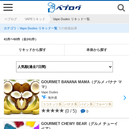
toggle
navigation
ベプログ
VAPEリキッド
Vape Dudes リキッド一覧
カテゴリ：Vape Dudes リキッド一覧
での検索結果
41件〜60件（全241件）
リキッドから探す
本体から探す
GOURMET BANANA MAMA（グルメ バナナ マ
マ）
Vape Dudes
海外産
ココナッツ系
バナナ系
パイン系
フルーツ系
(0 / 5)
0
GOURMET CHEWY BEAR（グルメ チューイ
ベア）