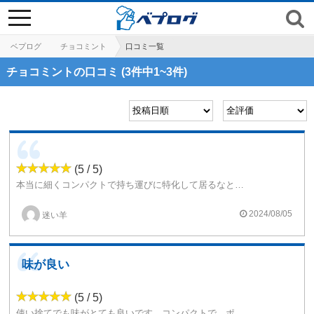
toggle
navigation
ベプログ
チョコミント
口コミ一覧
チョコミントの口コミ (3件中1~3件)
(5 / 5)
本当に細くコンパクトで持ち運びに特化して居るなと感じました。
味も悪くなくおいしかったです。
リピートするかは迷ってます。
2024/08/05
迷い羊
味が良い
(5 / 5)
使い捨てでも味がとても良いです。コンパクトで、ポケットなどに入れても邪魔にならず、とても持ち運びにも便利です。