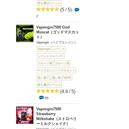
持ち運びシーシャ
(5 / 5)
2
Vapengin7500 God
Muscat（ゴッドマスカッ
ト）
Vapengin（ベイプエンジン）
Vapengin
シーシャ
シーシャフレーバー
フルーツ系
フルーツ系
ベイプエンジン
マスカット
使い捨て
使い捨てVAPE
持ち運びシーシャ
(4.9 / 5)
69
Vapengin7500
Strawberry
Milkshake（ストロベリ
ーミルクシェイク）