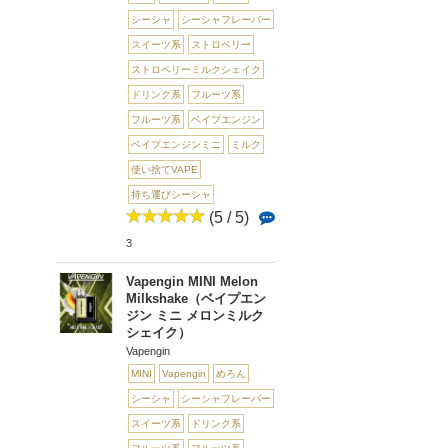
シーシャ
シーシャフレーバー
スイーツ系
ストロベリー
ストロベリーミルクシェイク
ドリンク系
フルーツ系
フルーツ系
ベイプエンジン
ベイプエンジンミニ
ミルク
使い捨てVAPE
持ち運びシーシャ
(5 / 5)
3
Vapengin MINI Melon
Milkshake（ベイプエン
ジン ミニ メロンミルク
シェイク）
Vapengin
MINI
Vapengin
めろん
シーシャ
シーシャフレーバー
スイーツ系
ドリンク系