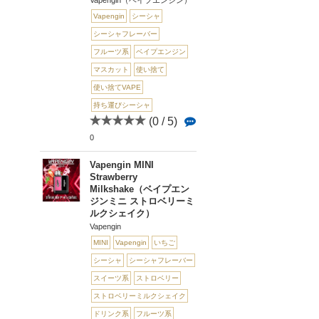
Vapengin（ベイプエンジン）
Vapengin
シーシャ
シーシャフレーバー
フルーツ系
ベイプエンジン
マスカット
使い捨て
使い捨てVAPE
持ち運びシーシャ
(0 / 5)
0
Vapengin MINI
Strawberry
Milkshake（ベイプエン
ジンミニ ストロベリーミ
ルクシェイク）
Vapengin
MINI
Vapengin
いちご
シーシャ
シーシャフレーバー
スイーツ系
ストロベリー
ストロベリーミルクシェイク
ドリンク系
フルーツ系