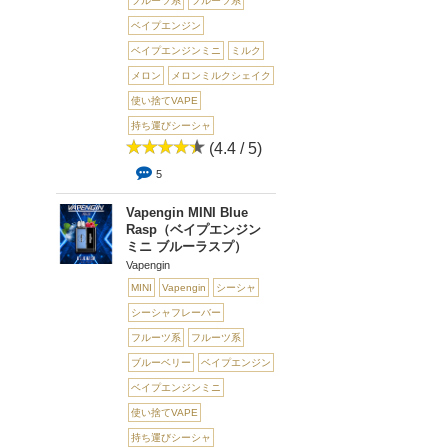
フルーツ系
フルーツ系
ベイプエンジン
ベイプエンジンミニ
ミルク
メロン
メロンミルクシェイク
使い捨てVAPE
持ち運びシーシャ
(4.4 / 5)
5
Vapengin MINI Blue
Rasp（ベイプエンジン
ミニ ブルーラスプ）
Vapengin
MINI
Vapengin
シーシャ
シーシャフレーバー
フルーツ系
フルーツ系
ブルーベリー
ベイプエンジン
ベイプエンジンミニ
使い捨てVAPE
持ち運びシーシャ