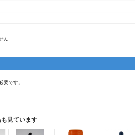
せん
必要です。
品も見ています