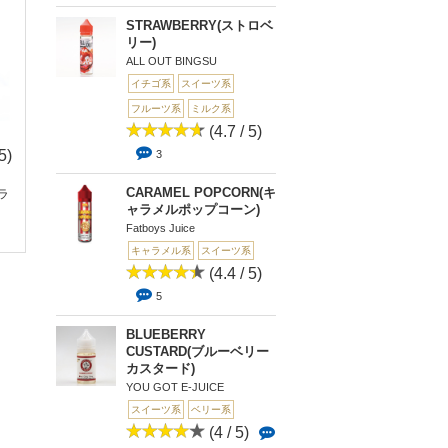
STRAWBERRY(ストロベ
リー)
ALL OUT BINGSU
イチゴ系
スイーツ系
フルーツ系
ミルク系
(4.7 / 5)
5)
(0 / 5)
(2.4 /
(3.
3
5)
5)
0
CARAMEL POPCORN(キ
ブラ
[フレーバー]WAFFLE
5
5
ャラメルポップコーン)
Belgian(ワ...
[PREMIUM SMOKE J
LEMON LOVES C
Fatboys Juice
UICE]LI...
E(レモンラバー...
キャラメル系
スイーツ系
(4.4 / 5)
5
BLUEBERRY
CUSTARD(ブルーベリー
カスタード)
YOU GOT E-JUICE
スイーツ系
ベリー系
(4 / 5)