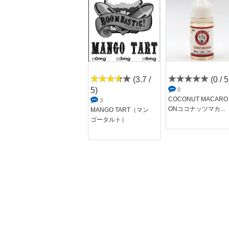
(4.3 /
(3.7 /
(0 / 5
5)
5)
0
COCONUT MACARO
9
3
ONココナッツマカ...
Candy Cane（キャン
MANGO TART（マン
ディーケーン）
ゴータルト）