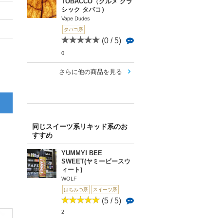
TOBACCO（グルメ クラ
シック タバコ）
Vape Dudes
タバコ系
(0 / 5)
0
さらに他の商品を見る
同じスイーツ系リキッド系のお
すすめ
YUMMY! BEE
SWEET(ヤミービースウ
ィート)
WOLF
はちみつ系
スイーツ系
(5 / 5)
2