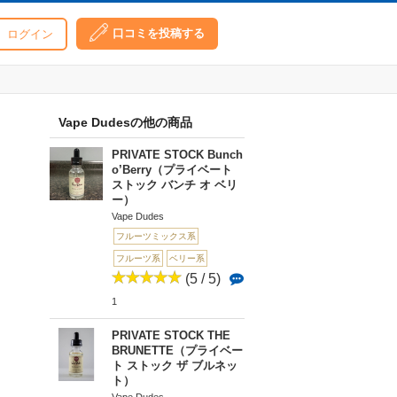
口コミを投稿する
ログイン
Vape Dudesの他の商品
PRIVATE STOCK Bunch
o’Berry（プライベート
ストック バンチ オ ベリ
ー）
Vape Dudes
フルーツミックス系
フルーツ系
ベリー系
(5 / 5)
1
PRIVATE STOCK THE
BRUNETTE（プライベー
ト ストック ザ ブルネッ
ト）