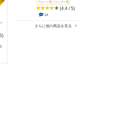
フルーツ系
マンゴー系
(4.4 / 5)
24
さらに他の商品を見る
5)
(4.1 /
(3 / 5)
(4.
5)
5)
1
S
[BEVUTA]Peach Te(ピ
23
41
ーチティー...
PEACH＆GUAVA ME
PEACH APPLE BL
NTHOL（ピーチ...
T(ピーチアッ...