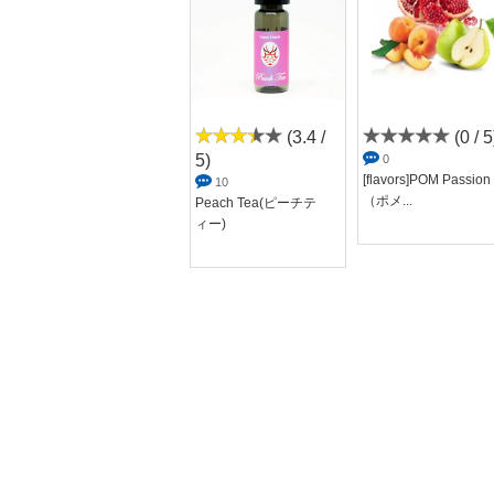
(3.6 /
(3.4 /
(0 / 5
5)
5)
0
[flavors]POM Passion
13
10
（ポメ...
Blossom（ブロッサ
Peach Tea(ピーチテ
ム）
ィー)