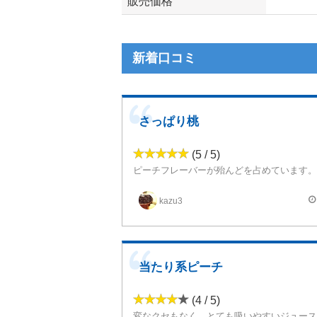
販売価格
新着口コミ
さっぱり桃
(5 / 5)
ピーチフレーバーが殆んどを占めています。
ここのヨーグルトのリキッドはやや吸いにくかった
このリキッドのヨーグルトはすっきりしていてクドさがありま
kazu3
さり気なくピーチを引き立たせてくれていま
甘酸っぱい香りがたまりません。
味は甘さが引かずさっぱりしていて美味しい
当たり系ピーチ
(4 / 5)
変なクセもなく、とても吸いやすいジュース