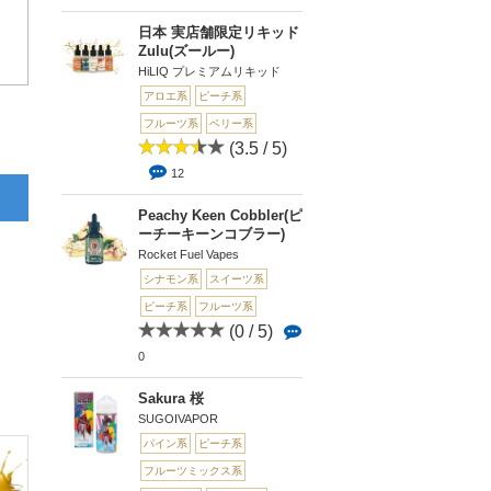
日本 実店舗限定リキッド
2
Zulu(ズールー)
HiLIQ プレミアムリキッド
アロエ系
ピーチ系
フルーツ系
ベリー系
(3.5 / 5)
12
Peachy Keen Cobbler(ピ
ーチーキーンコブラー)
Rocket Fuel Vapes
シナモン系
スイーツ系
ピーチ系
フルーツ系
(0 / 5)
0
Sakura 桜
SUGOIVAPOR
パイン系
ピーチ系
フルーツミックス系