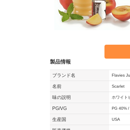
製品情報
ブランド名
Flavies J
名前
Scarlet
味の説明
ホワイト
PG/VG
PG 40% /
生産国
USA