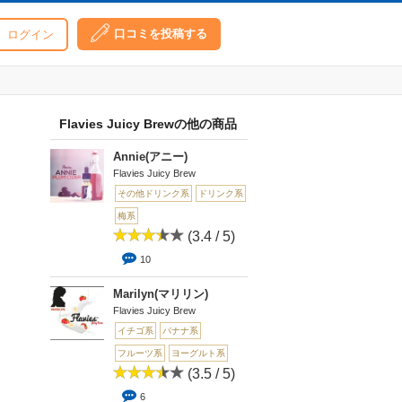
口コミを投稿する
ログイン
Flavies Juicy Brewの他の商品
Annie(アニー)
Flavies Juicy Brew
その他ドリンク系
ドリンク系
梅系
(3.4 / 5)
10
Marilyn(マリリン)
Flavies Juicy Brew
イチゴ系
バナナ系
フルーツ系
ヨーグルト系
(3.5 / 5)
6