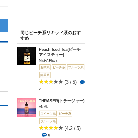
同じピーチ系リキッド系のおす
すめ
Peach Iced Tea(ピーチ
アイスティー)
Mist-A Flava
お茶系
ピーチ系
フルーツ系
紅茶系
5
(3 / 5)
2
THRASER(トラージャー)
ANML
スイーツ系
ピーチ系
フルーツ系
(4.2 / 5)
6