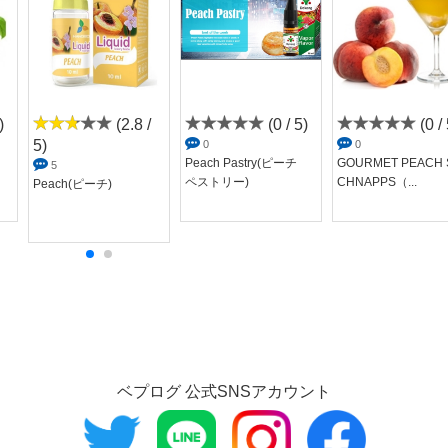
レビューはRDAで行っていますが、
AVOCADOとの相性は、良かったです。
さっぱりしているので、
タンク系で、たっぷり吸った方が、
より良いかもしれません。
)
(2.8 /
(0 / 5)
(0 / 
5)
0
0
Peach Pastry(ピーチ
GOURMET PEACH 
5
ペストリー)
CHNAPPS（...
Peach(ピーチ)
ベプログ 公式SNSアカウント