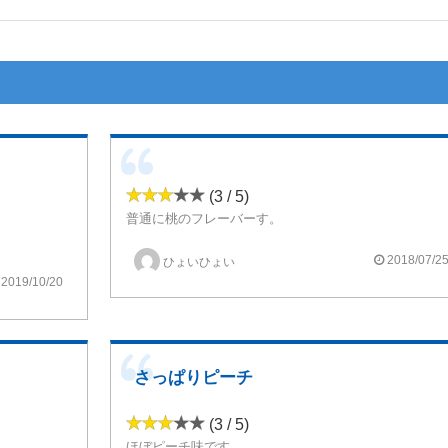
(3 / 5)
普通に桃のフレーバーす。
甘味も酸味も控えめなヨーグルト風味。
さっぱりしてますね。
のですが、
2018/07/2
ひょいひょい
変なクセはないのでヨーグルトとか苦手な方でも大丈夫す。
せんでした。
2019/10/20
す。
です。
さっぱりピーチ
(3 / 5)
。
ほぼピーチ味です。