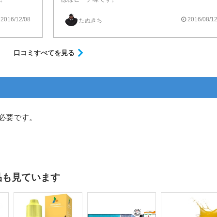
ースですね。
さっぱりしていますが、
2016/12/08
2016/08/1
たぬきち
と思います。
決して薄味ではなく、
程よく甘さもあり、、
チェーンしても、おいしく吸えます。
バランスが良いリキッドです。
口コミすべてを見る
ピーチ系の中では、
とてもおいしい部類に入ると思います。
だがしかし、
ヨーグルトはどこへ？
匂いを嗅いでもヨーグルトの香りを、
必要です。
私の嗅覚では認識できませんでした。
ピーチ味のリキッドとしては、
おいしいですが、
ヨーグルト系としては・・・。
ということで、☆3つとさせていただきます。
品も見ています
ただし、
ピーチ味リキッドがお好きな方は、
購入しても損はないです。
ピーチ味としてはおいしいので。