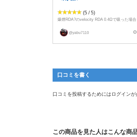
(5 / 5)
Sapor RDA 0.4Ωだと味が濃く出すぎて芳香剤を吸っているよ
@yabu7110
またメンソール感も強く出すぎているので味が出やすいRDAは薄めて使ったほう
口コミを書く
口コミを投稿するためにはログインが
この商品を見た人はこんな商