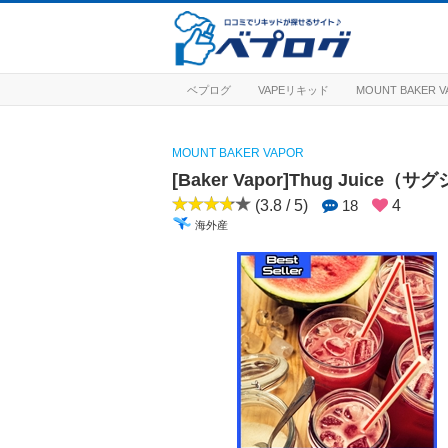
ベプログ
VAPEリキッド
MOUNT BAKER
MOUNT BAKER VAPOR
[Baker Vapor]Thug Juice（
(3.8 / 5)
18
4
海外産