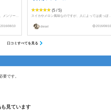
(5 / 5)
爆煙RDA?のvelocity RDA 0.4Ωで吸った場合、メンソールも味もちょうどいい感じでした。
スイカやメロン風味なのですが、人によっては皮っぽいというか、青臭い
万人ウケはしないかも知れませんが、自分は本家サイトで236mlボトルを購入してしまったほどです。けっこうメンソールが効いていて、夏に合いそうなサッパリとしたフルーツジュースです。
うな感じでした。
2016/08/10
2016/08/1
diesel
がいいかもです。
口コミすべてを見る
必要です。
品も見ています