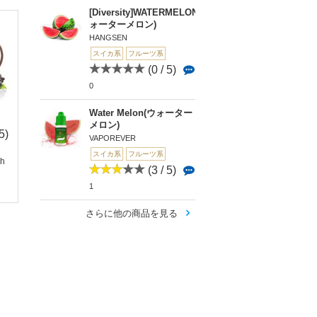
[Diversity]WATERMELON(ウ
ォーターメロン)
HANGSEN
スイカ系
フルーツ系
(0 / 5)
0
Water Melon(ウォーター
メロン)
5)
(0 / 5)
(5 / 5)
(0 
VAPOREVER
0
1
0
スイカ系
フルーツ系
ah
NATURALS COOL W
Pasteque Mix(スイカ
Succubus（サキ
(3 / 5)
ATERMELO...
ミックス)Au...
ス）
1
さらに他の商品を見る