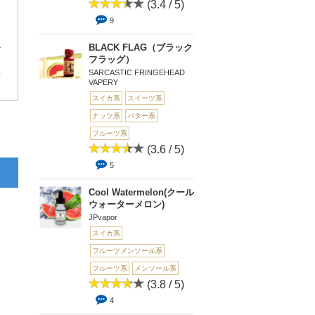
(3.4 / 5)
9
と感じてしまうかも…。
BLACK FLAG（ブラック
フラッグ）
SARCASTIC FRINGEHEAD
0
VAPERY
スイカ系
スイーツ系
ナッツ系
バター系
フルーツ系
(3.6 / 5)
5
Cool Watermelon(クール
ウォーターメロン)
JPvapor
スイカ系
フルーツメンソール系
フルーツ系
メンソール系
(3.8 / 5)
4