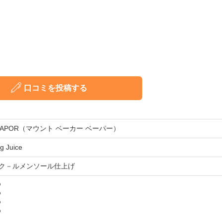
口コミを投稿する
R VAPOR（マウント ベーカー ベーパー）
g Juice
ク－ルメンソール仕上げ
%
%
%
%