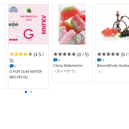
(4.5 /
(0 / 5)
(0 / 
5)
0
0
Ctona Watermelon
[flavors]Fruity Hook
2
（カトーナ ウ...
（...
G FOR GUM WATER
MELON GU...