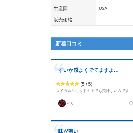
生産国
USA
販売価格
新着口コミ
すいか感よくでてますよー！
(5 / 5)
スイカ系リキッドの中でも美味しい方です。
それは何種類かのフレーバーがミックスされてい
思いますが、ちゃんとスイカ感が主軸となっ
ペリ
味わいはさっぱりとしてるんだけど、甘め。
メンソールも入っているのか、ちょっとスースーとして吸い
味が濃い