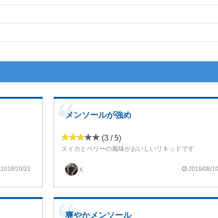
メンソールが強め
(3 / 5)
スイカとベリーの風味がおいしいリキッドです
るからだと
ただ少しメンソールが強いかなといった印象
ています。
メンソールがもう少し弱ければリキッドの風味をもっと楽しめるのですが・・・
2018/10/21
2016/08/1
K
やすいです。
爽やかメンソール