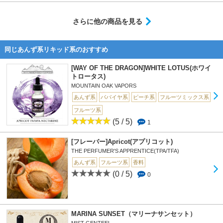
さらに他の商品を見る
同じあんず系リキッド系のおすすめ
[WAY OF THE DRAGON]WHITE LOTUS(ホワイ
トロータス)
MOUNTAIN OAK VAPORS
あんず系
パパイヤ系
ピーチ系
フルーツミックス系
フルーツ系
(5 / 5)
1
[フレーバー]Apricot(アプリコット)
THE PERFUMER'S APPRENTICE(TPA/TFA)
あんず系
フルーツ系
香料
(0 / 5)
0
MARINA SUNSET（マリーナサンセット）
MIST GENTEEL