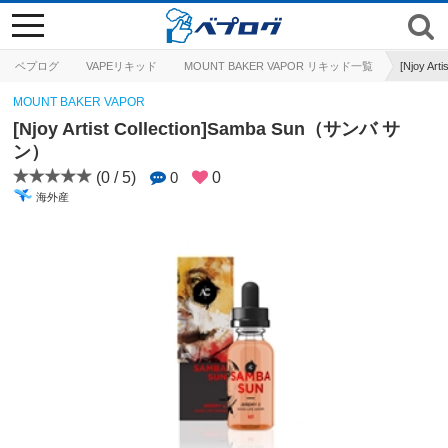
toggle
navigation
ベプログ
VAPEリキッド
MOUNT BAKER VAPOR リキッド一覧
[Njoy Ar
MOUNT BAKER VAPOR
[Njoy Artist Collection]Samba Sun（サンバ サ
ン）
(0 / 5)
0
0
海外産