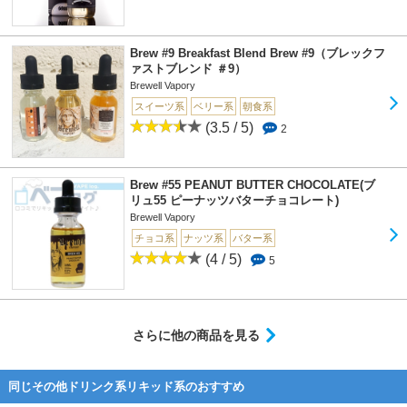
Brew #9 Breakfast Blend Brew #9（ブレックフ
ァストブレンド ＃9）
Brewell Vapory
スイーツ系
ベリー系
朝食系
(3.5 / 5)
2
Brew #55 PEANUT BUTTER CHOCOLATE(ブ
リュ55 ピーナッツバターチョコレート)
Brewell Vapory
チョコ系
ナッツ系
バター系
(4 / 5)
5
さらに他の商品を見る
同じその他ドリンク系リキッド系のおすすめ