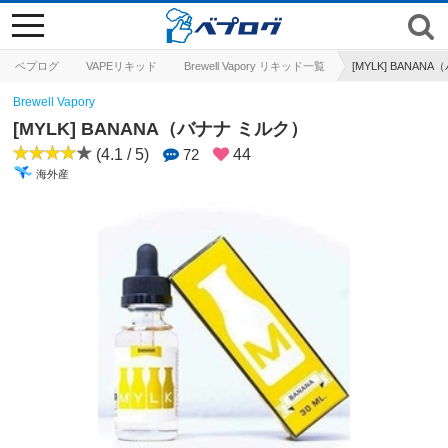
toggle
navigation
ベプログ
VAPEリキッド
Brewell Vapory リキッド一覧
[MYLK] BANAN
Brewell Vapory
[MYLK] BANANA（バナナ ミルク）
(4.1 / 5)
72
44
海外産