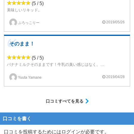
(5 / 5)
美味しいリキッド。
バナナバニラミルクセーキそのものといった感じでした。
濃厚な味がしっかりでています。
2019/05/26
ぶろっこりー
もちろん甘いですが、しつこい程ではなく、これくらいの甘さが丁度いいかな。
バナナが好きなら1度は試して見てもいいかと。
そのまま！
(5 / 5)
バナナミルクそのままです！牛乳の臭い感じはなく、どちらかというと練乳に近いイメージでした。ミルキーでおいしいです！
2019/04/28
Yuuta Yamane
口コミすべてを見る
口コミを書く
口コミを投稿するためにはログインが必要です。