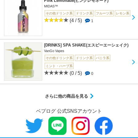
Pink Lemonade(ピンクレモネード)
MIDAS™
その他ドリンク系
ドリンク系
フルーツ系
レモン系
(4 / 5)
1
[DRINKS] SPA SHAKE(エスピーエーシェイク)
VanGo Vapes
その他ドリンク系
ドリンク系
バニラ系
ミント・ハーブ系
(0 / 5)
0
さらに他の商品を見る
ベプログ 公式SNSアカウント