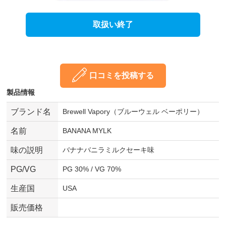
取扱い終了
口コミを投稿する
製品情報
ブランド名
Brewell Vapory（ブルーウェル ベーポリー）
名前
BANANA MYLK
味の説明
バナナバニラミルクセーキ味
PG/VG
PG 30% / VG 70%
生産国
USA
販売価格