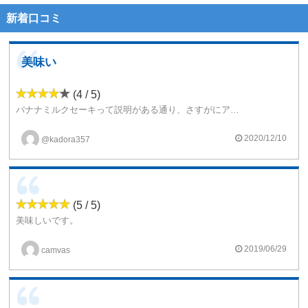
新着口コミ
美味い
(4 / 5)
バナナミルクセーキって説明がある通り、さすがにアメリカのリキッドって感じで素晴らしい仕上がりに仕上がってるように思ってしまいましたでしょうか((o(^∇^)o))かなり、美味しいリキッドなんじゃないかと個人的には、思ってしまいましたでしょうか
2020/12/10
@kadora357
(5 / 5)
美味しいです。
たまにある乳臭いリキッドとは違い、ミルクもまろやかで上手くバナナと絡み合っているような味わいです。
濃厚の1本手前のような味わいで吸いやすく、程よく甘いです。
2019/06/29
camvas
ただ夏場なんかにはちょっと遠慮かな。