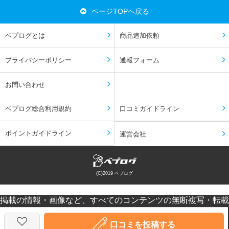
ページTOPへ戻る
ベプログとは
商品追加依頼
プライバシーポリシー
通報フォーム
お問い合わせ
ベプログ総合利用規約
口コミガイドライン
ポイントガイドライン
運営会社
(C)2019 ベプログ
掲載の情報・画像など、すべてのコンテンツの無断複写・転載
を禁じます。
口コミなどの投稿はあくまで投稿者の感想です。個人差があり
口コミを投稿する