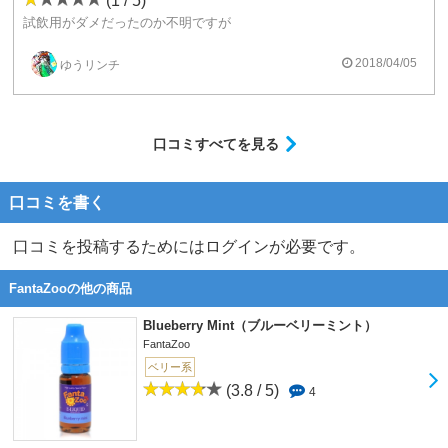
(1 / 5)
試飲用がダメだったのか不明ですが
クセが凄い 苦手なメンソールが凄い
メンソール好きでも好き嫌い分かれるリキッド
2018/04/05
ゆうリンチ
ハマればコレ一択になり得るリキッド
熱等による変色少しあり
口コミすべてを見る
口コミを書く
口コミを投稿するためにはログインが必要です。
FantaZooの他の商品
Blueberry Mint（ブルーベリーミント）
FantaZoo
ベリー系
(3.8 / 5)
4