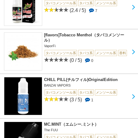
タバコメンソール系
タバコ系
メンソール系
(2.4 / 5)
7
[flavors]Tobacco Menthol（タバコメンソー
ル）
VaporFi
タバコメンソール系
タバコ系
メンソール系
香料
(0 / 5)
0
CHILL PILL(チルフィル)OriginalEdition
BANZAI VAPORS
タバコメンソール系
タバコ系
メンソール系
(3 / 5)
1
MC.MINT（エムシー.ミント）
The FUU
タバコメンソール系
タバコ系
メンソール系