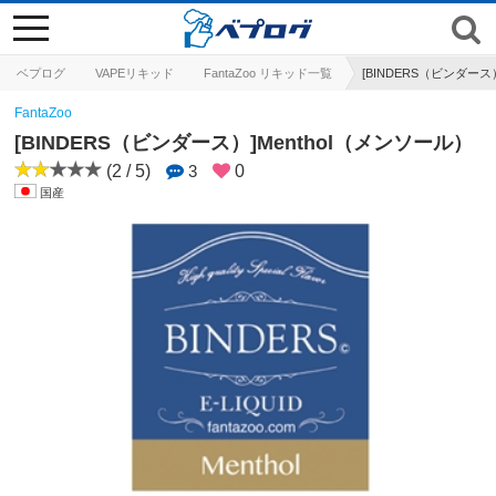
toggle
navigation
ベプログ
VAPEリキッド
FantaZoo リキッド一覧
[BINDERS（ビンダース
FantaZoo
[BINDERS（ビンダース）]Menthol（メンソール）
(2 / 5)
3
0
国産