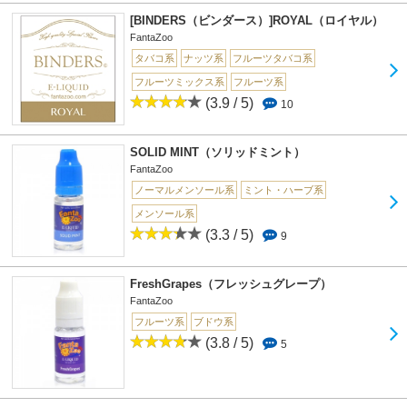
[BINDERS（ビンダース）]ROYAL（ロイヤル）
FantaZoo
タバコ系
ナッツ系
フルーツタバコ系
フルーツミックス系
フルーツ系
(3.9 / 5)
10
SOLID MINT（ソリッドミント）
FantaZoo
ノーマルメンソール系
ミント・ハーブ系
メンソール系
(3.3 / 5)
9
FreshGrapes（フレッシュグレープ）
FantaZoo
フルーツ系
ブドウ系
(3.8 / 5)
5