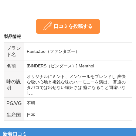
口コミを投稿する
製品情報
ブラン
FantaZoo（ファンタズー）
ド名
名前
[BINDERS（ビンダース）] Menthol
オリジナルにミント、メンソールをブレンドし 爽快
味の説
な吸い心地と複雑な味のハーモニーを演出。 普通の
タバコでは出せない繊細さは 癖になること間違いな
明
し。
PG/VG
不明
生産国
日本
新着口コミ