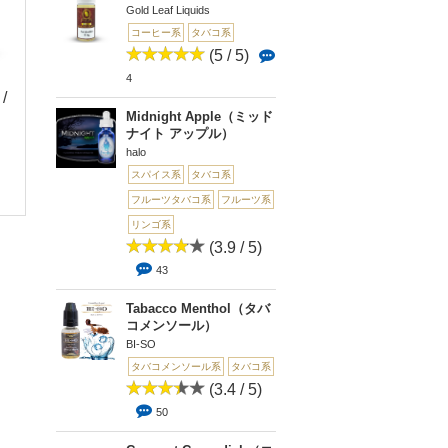
Gold Leaf Liquids
コーヒー系
タバコ系
(5 / 5)
4
 /
(3 / 5)
(4 / 5)
(0 
Midnight Apple（ミッド
4
1
0
ナイト アップル）
[香料原液]Virginia(バ
RY4(ＲＹ４)
[TOBACCO LAND 
halo
ージニア)
E] PIR...
スパイス系
タバコ系
フルーツタバコ系
フルーツ系
リンゴ系
(3.9 / 5)
43
Tabacco Menthol（タバ
コメンソール）
BI-SO
タバコメンソール系
タバコ系
(3.4 / 5)
50