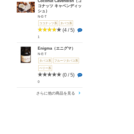
Coconut Cavendish（コ
コナッツ キャベンディッ
シュ）
N-E-T
ココナッツ系
タバコ系
(4 / 5)
1
Enigma（エニグマ）
N-E-T
タバコ系
フルーツタバコ系
ベリー系
(0 / 5)
0
さらに他の商品を見る