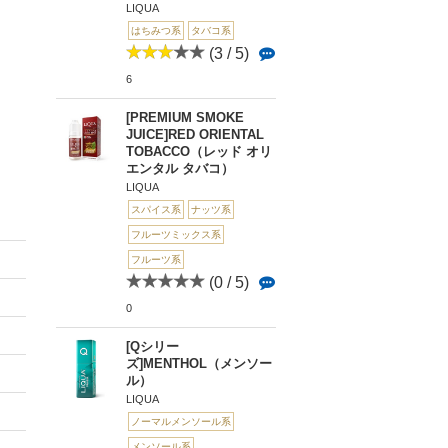
LIQUA
はちみつ系
タバコ系
(3 / 5)
6
[PREMIUM SMOKE
JUICE]RED ORIENTAL
TOBACCO（レッド オリ
エンタル タバコ）
LIQUA
スパイス系
ナッツ系
フルーツミックス系
フルーツ系
(0 / 5)
0
[Qシリー
ズ]MENTHOL（メンソー
ル）
LIQUA
ノーマルメンソール系
メンソール系