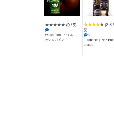
(0 / 5)
(3.8 /
(0 / 5)
5)
0
0
Cig-11#（シグ-11#）
Welsh Pipe（ウエル
5
ッシュ パイプ）
［Tobacco］No5 Butt
erscot...