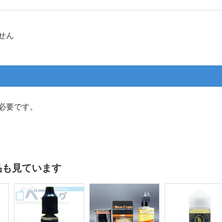
せん
必要です。
品も見ています