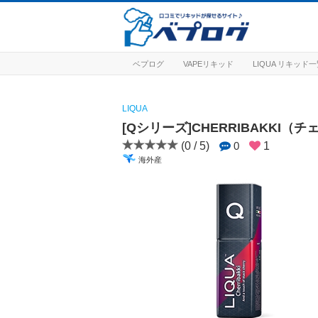
ベプログ
VAPEリキッド
LIQUA リキッド
LIQUA
[Qシリーズ]CHERRIBAKKI（
(0 / 5)
0
1
海外産