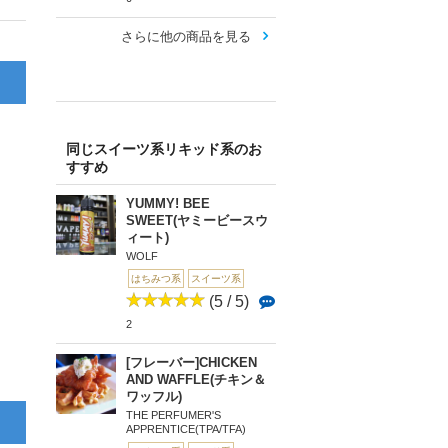
さらに他の商品を見る
同じスイーツ系リキッド系のお
すすめ
YUMMY! BEE
SWEET(ヤミービースウ
ィート)
WOLF
はちみつ系
スイーツ系
(5 / 5)
2
[フレーバー]CHICKEN
AND WAFFLE(チキン＆
ワッフル)
THE PERFUMER'S
APPRENTICE(TPA/TFA)