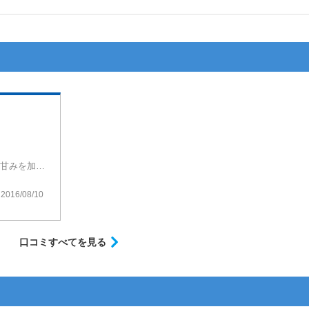
香ばしいナッツタバコにチョコレートの様な甘みを加えた味で、ボバズとかVoodooとかVirusとかの様に不思議な味だけどなぜか美味しくていつのまにか無くなっている味シリーズの一つです。
じですね。
しまいました…。
2016/08/10
口コミすべてを見る