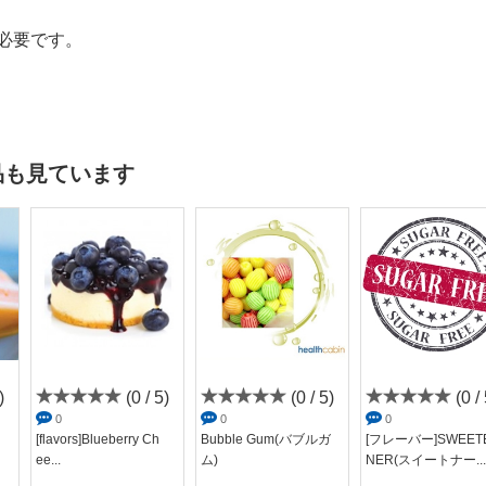
必要です。
品も見ています
)
(0 / 5)
(0 / 5)
(0 / 
0
0
0
[flavors]Blueberry Ch
Bubble Gum(バブルガ
[フレーバー]SWEET
ee...
ム)
NER(スイートナー...