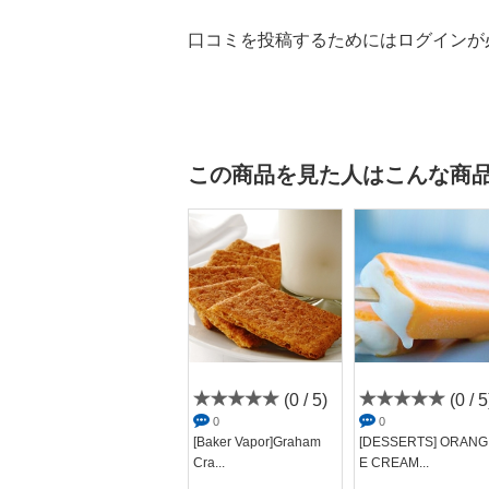
口コミを投稿するためにはログインが
この商品を見た人はこんな商
(5 / 5)
(0 / 5)
(0 / 5
1
0
0
[flavors]Fluff(フラフ)
[Baker Vapor]Graham
[DESSERTS] ORANG
Cra...
E CREAM...