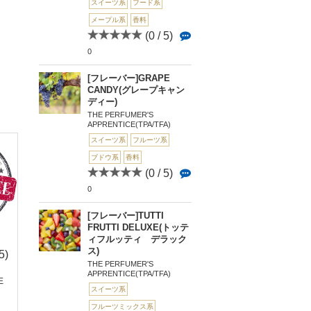
スイーツ系
フード系
メープル系
香料
(0 / 5)
0
[フレーバー]GRAPE
CANDY(グレープキャン
ディー)
THE PERFUMER'S
APPRENTICE(TPA/TFA)
スイーツ系
フルーツ系
ブドウ系
香料
(0 / 5)
0
[フレーバー]TUTTI
FRUTTI DELUXE(トッテ
(0 
ィフルッティ デラック
0
ス)
5)
(0 / 5)
(0 / 5)
Cindy（シンディ
THE PERFUMER'S
0
0
APPRENTICE(TPA/TFA)
E
Vanilla Hazelnut（バ
Xtreme Vapor Cotton
スイーツ系
ニラヘーゼ...
Can...
フルーツミックス系