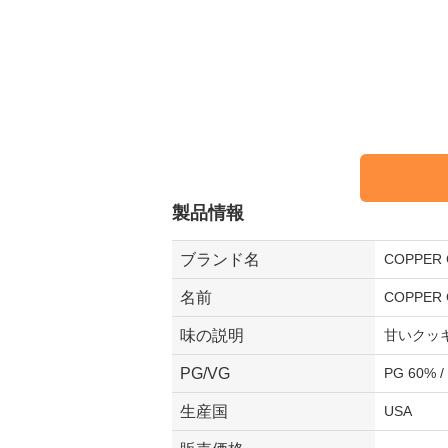
製品情報
ブランド名
COPPE
名前
COPPER 
味の説明
甘いクッ
PG/VG
PG 60% /
生産国
USA