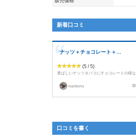
販売価格
新着口コミ
ナッツ＋チョコレート＋タバコ
(5 / 5)
好き嫌いが分かれそうなところもそれらと同
結構前にハマっている時期があってリピートしていました。が、最近は買わなくなって
marlberry
口コミを書く