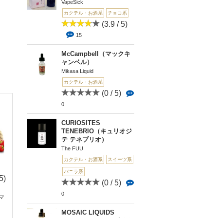
VapeSick
カクテル・お酒系
チョコ系
(3.9 / 5)
15
McCampbell（マックキ
ャンベル）
Mikasa Liquid
カクテル・お酒系
(0 / 5)
0
CURIOSITES
TENEBRIO（キュリオジ
テ テネブリオ）
The FUU
カクテル・お酒系
スイーツ系
バニラ系
5)
(0 / 5)
(2.7 /
(0 
(0 / 5)
5)
0
0
0
サマ
[フレーバー]BOURBO
AXIOM Irish Crea
3
N(バーボン)
クシオム...
Parfait Amour(パフェ
MOSAIC LIQUIDS
アモール)