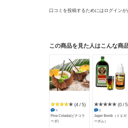
口コミを投稿するためにはログインが
この商品を見た人はこんな商
(0 / 5)
(4 / 5)
(0 / 5
0
4
0
TI PUNCH(パンチ)Ev
Pina Colada(ピナコラ
Jager Bomb（イエガ
olutionC...
ーダ)
ーボム）