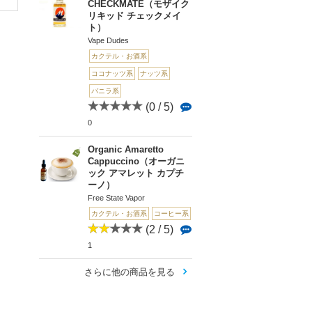
CHECKMATE（モザイク
リキッド チェックメイ
ト）
Vape Dudes
カクテル・お酒系
ココナッツ系
ナッツ系
バニラ系
(0 / 5)
0
Organic Amaretto
Cappuccino（オーガニ
ック アマレット カプチ
ーノ）
Free State Vapor
カクテル・お酒系
コーヒー系
(2 / 5)
1
さらに他の商品を見る