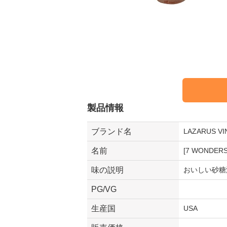
製品情報
ブランド名
LAZARUS
名前
[7 WONDER
味の説明
おいしい砂糖
PG/VG
生産国
USA