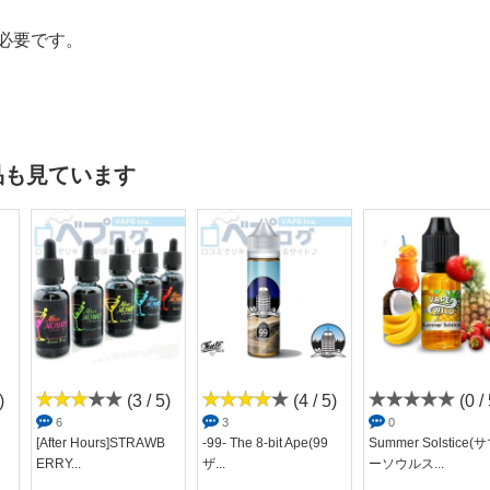
必要です。
品も見ています
)
(3 / 5)
(4 / 5)
(0 / 
6
3
0
[After Hours]STRAWB
-99- The 8-bit Ape(99
Summer Solstice(
ERRY...
ザ...
ーソウルス...