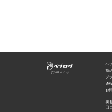
ベ
商
(C)2019 ベプログ
プ
通
お
掲
口