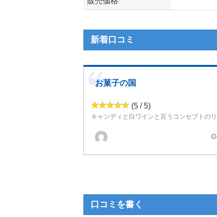
販売価格
新着口コミ
お菓子の国
(5 / 5)
キャンディと白ワインと言うコンセプトのリ
味や香りはとにかく甘く、
外国のガムのような甘さです。
口コミを書く