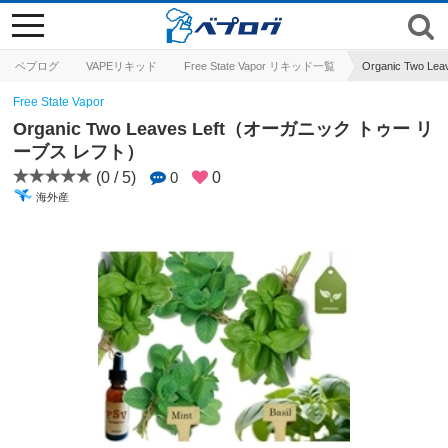
toggle
navigation
ベプログ
VAPEリキッド
Free State Vapor リキッド一覧
Organic Two
Free State Vapor
Organic Two Leaves Left（オーガニック トゥー リ
ーブス レフト）
(0 / 5)
0
0
海外産