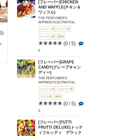
[フレーバー]CHICKEN
AND WAFFLE(チキン＆
ワッフル)
THE PERFUMER'S
APPRENTICE(TPA/TFA)
スイーツ系
フード系
5)
(0 / 5)
(0 / 5)
(0 
メープル系
香料
0
0
0
(0 / 5)
P
Classic Kiss(クラシッ
[Baker Vapor]Pumpki
SWEET SMARTS
クキス)
n Pi...
イートスマート)
0
[フレーバー]GRAPE
CANDY(グレープキャン
ディー)
THE PERFUMER'S
APPRENTICE(TPA/TFA)
スイーツ系
フルーツ系
ブドウ系
香料
(0 / 5)
0
[フレーバー]TUTTI
FRUTTI DELUXE(トッテ
ィフルッティ デラック