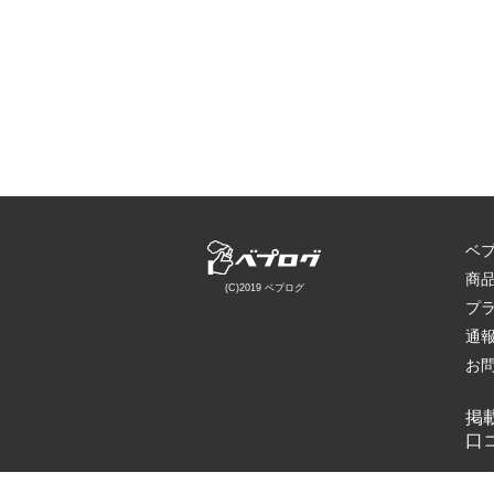
ベ
商
(C)2019 ベプログ
プ
通
お
掲
口