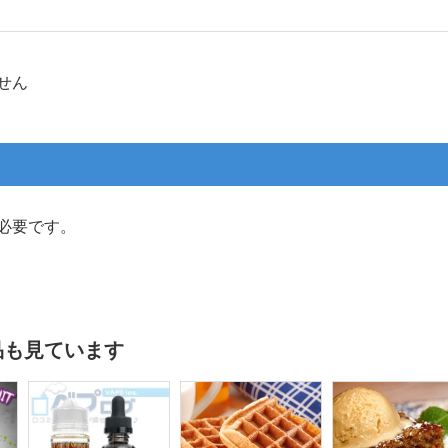
せん
必要です。
品も見ています