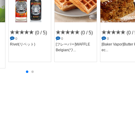
(0 / 5)
(0 / 5)
(0 / 
0
0
0
Rivet(リベット)
[フレーバー]WAFFLE
[Baker Vapor]Butter 
Belgian(ワ...
ec...