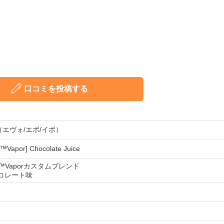
口コミを投稿する
o（エヴォ/エボ/イボ）
™Vapor] Chocolate Juice
O™Vaporカスタムブレンド
コレート味