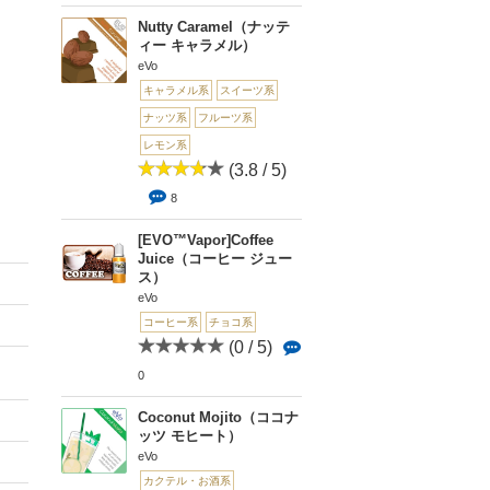
Nutty Caramel（ナッテ
ィー キャラメル）
eVo
キャラメル系
スイーツ系
ナッツ系
フルーツ系
レモン系
(3.8 / 5)
8
[EVO™Vapor]Coffee
Juice（コーヒー ジュー
ス）
eVo
コーヒー系
チョコ系
(0 / 5)
0
Coconut Mojito（ココナ
ッツ モヒート）
eVo
カクテル・お酒系