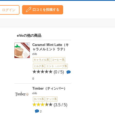
口コミを投稿する
ログイン
eVoの他の商品
Caramel Mint Latte（キ
ャラメルミント ラテ）
eVo
キャラメル系
コーヒー系
ミルク系
ミント・ハーブ系
(0 / 5)
0
Timber（ティンバー）
eVo
タバコ系
ナッツ系
(3.5 / 5)
2