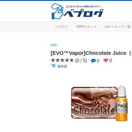
ベプログ
VAPEリキッド
eVo リキッド一覧
eVo
[EVO™Vapor]Chocolate J
(0 / 5)
0
0
海外産