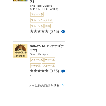
ス)
THE PERFUMER'S
APPRENTICE(TPA/TFA)
スイーツ系
フルーツミックス系
フルーツ系
香料
(0 / 5)
0
NANA’S NUTS(ナナズナ
ッツ)
Good Life Vapor
スイーツ系
ナッツ系
バナナ系
フルーツ系
(0 / 5)
0
さらに他の商品を見る