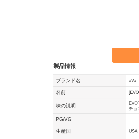
製品情報
ブランド名
eV
名前
[EVO
EV
味の説明
チョ
PG/VG
生産国
USA