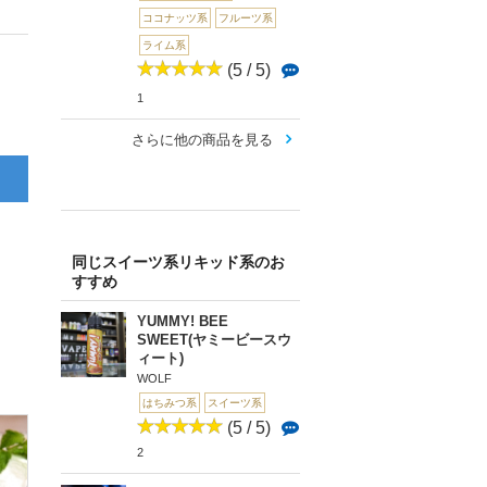
ココナッツ系
フルーツ系
ライム系
(5 / 5)
1
さらに他の商品を見る
同じスイーツ系リキッド系のお
すすめ
YUMMY! BEE
SWEET(ヤミービースウ
ィート)
WOLF
はちみつ系
スイーツ系
(5 / 5)
2