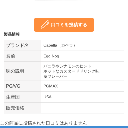
口コミを投稿する
製品情報
ブランド名
Capella（カペラ）
名前
Egg Nog
バニラやシナモンのヒント
味の説明
ホットなカスタードドリンク味
※フレーバー
PG/VG
PGMAX
生産国
USA
販売価格
この商品に投稿された口コミはありません