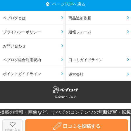
ページTOPへ戻る
ベプログとは
商品追加依頼
プライバシーポリシー
通報フォーム
お問い合わせ
ベプログ総合利用規約
口コミガイドライン
ポイントガイドライン
運営会社
(C)2019 ベプログ
掲載の情報・画像など、すべてのコンテンツの無断複写・転載
を禁じます。
口コミなどの投稿はあくまで投稿者の感想です。個人差があり
口コミを投稿する
ますのでご注意ください。
お気に入り