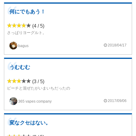
何にでもあう！
(4 / 5)
さっぱりヨーグルト。
フルーツ系とは何と合わせても合いそうですね。
単体で使うことはないでしょう。
2018/04/17
bagus
単体で使ってみようとも思いません。
少し薄い感じですが、ほかの味を邪魔することなく逆にいいんでしょう。
うむむむ
(3 / 5)
ピーチと混ぜたがいまいちだったの
で再チャレンジします。
これが自作リキッドの楽しいところです。
2017/09/06
365 vapes company
変なクセはない。