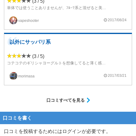
(3 / 5)
単体では使うことありませんが、ﾌﾙｰﾂ系と混ぜると美味しいです。酸味も甘味もあまり強くなく、良く言えば使いやすいですが悪く言えば個性がない。
2017/08/24
vapeshooter
以外にサッパリ系
(3 / 5)
コテコテのギリシャヨーグルトを想像してると薄く感じるかも
少しの酸味とプレーンヨーグルトの香り、甘味は控え目
2017/03/21
morimasa
甘いフレーバーとまぜるとサッパリします
口コミすべてを見る
口コミを書く
口コミを投稿するためにはログインが必要です。