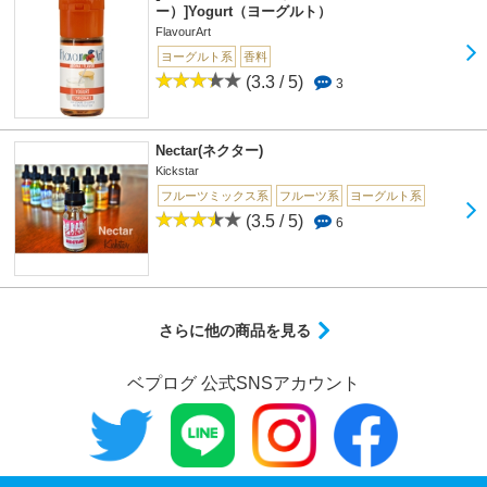
ー）]Yogurt（ヨーグルト）
FlavourArt
ヨーグルト系
香料
(3.3 / 5)
3
Nectar(ネクター)
Kickstar
フルーツミックス系
フルーツ系
ヨーグルト系
(3.5 / 5)
6
さらに他の商品を見る
ベプログ 公式SNSアカウント