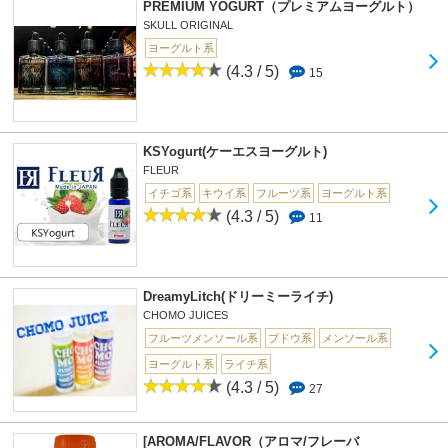
PREMIUM YOGURT（プレミアムヨーグルト）
SKULL ORIGINAL
ヨーグルト系
(4.3 / 5)
15
KSYogurt(ケーエスヨーグルト)
FLEUR
イチゴ系
キウイ系
フルーツ系
ヨーグルト系
(4.3 / 5)
11
DreamyLitch(ドリーミーライチ)
CHOMO JUICES
フルーツメンソール系
ブドウ系
メンソール系
ヨーグルト系
ライチ系
(4.3 / 5)
27
[AROMA/FLAVOR（アロマ/フレーバ