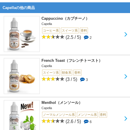
Capellaの他の商品
Cappuccino（カプチーノ）
Capella
コーヒー系
スイーツ系
香料
(2.5 / 5)
2
French Toast（フレンチトースト）
Capella
スイーツ系
朝食系
香料
(3 / 5)
3
Menthol（メンソール）
Capella
ノーマルメンソール系
メンソール系
香料
(2.6 / 5)
6