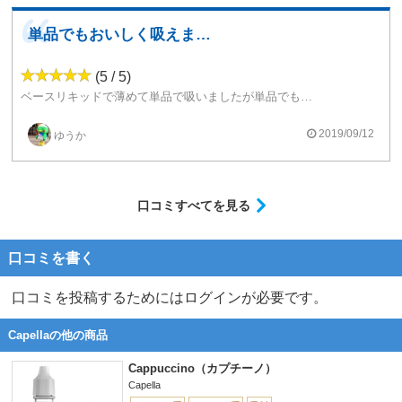
単品でもおいしく吸えます。
(5 / 5)
ベースリキッドで薄めて単品で吸いましたが単品でも十分おいしいです。15%濃度が一番おいしく感じました。においはフルーティーで、味はカクテルっぽい風味と甘味があり、少し酸味も感じられます。単品でもおいしいですがメンソールをすこし添加して吸うとフルーツガムのような味になってさっぱり感が強まり、これもまたおいしいです。この香料は買ってよかった！と感じました。
2019/09/12
ゆうか
口コミすべてを見る
口コミを書く
口コミを投稿するためにはログインが必要です。
Capellaの他の商品
Cappuccino（カプチーノ）
Capella