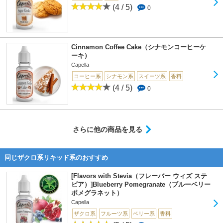
(4 / 5)
0
Cinnamon Coffee Cake（シナモンコーヒーケ
ーキ）
Capella
コーヒー系
シナモン系
スイーツ系
香料
(4 / 5)
0
さらに他の商品を見る
同じザクロ系リキッド系のおすすめ
[Flavors with Stevia（フレーバー ウィズ ステ
ビア）]Blueberry Pomegranate（ブルーベリー
ポメグラネット）
Capella
ザクロ系
フルーツ系
ベリー系
香料