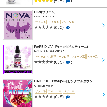
(5 / 5)
1
Uriel(ウリエル)
NOVA LIQUIDES
ザクロ系
スイカ系
フルーツ系
(0 / 5)
0
[VAPE DIVA™]Pomtini(ポムティーニ)
MOUNTAIN OAK VAPORS
カクテル・お酒系
ザクロ系
フルーツ系
ベリー系
(0 / 5)
0
PINK PULLDOWN[VG](ピンクプルダウン)
Good Life Vapor
ザクロ系
フルーツ系
ベリー系
(0 / 5)
0