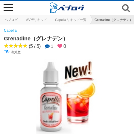
toggle
navigation
ベプログ
VAPEリキッド
Capella リキッド一覧
Grenadine（グレナデン）
Capella
Grenadine（グレナデン）
(5 / 5)
1
0
海外産