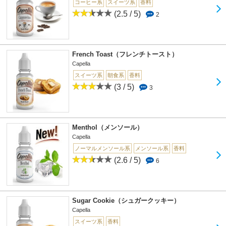
コーヒー系
スイーツ系
香料
(2.5 / 5)
2
French Toast（フレンチトースト）
Capella
スイーツ系
朝食系
香料
(3 / 5)
3
Menthol（メンソール）
Capella
ノーマルメンソール系
メンソール系
香料
(2.6 / 5)
6
Sugar Cookie（シュガークッキー）
Capella
スイーツ系
香料