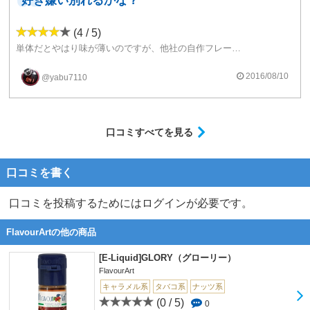
好き嫌い別れるかな？
(4 / 5)
単体だとやはり味が薄いのですが、他社の自作フレーバーのカスタードと混ぜたらかなり濃く味が出るようになりました。
2016/08/10
@yabu7110
口コミすべてを見る
口コミを書く
口コミを投稿するためにはログインが必要です。
FlavourArtの他の商品
[E-Liquid]GLORY（グローリー）
FlavourArt
キャラメル系
タバコ系
ナッツ系
(0 / 5)
0