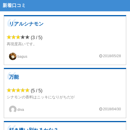
新着口コミ
リアルシナモン
(3 / 5)
再現度高いです。
リアルシナモンそのもの。
コーヒーリキッドに数滴たしたり、アップル系に足しても美味しくなります。
2018/05/28
bagus
単体ではなぜかあまり美味しくない。
添加して本領発揮するフレーバーです
万能
(5 / 5)
シナモンの香料はニッキになりがちだが
こちらはスティックタイプの本物のシナモン
上品で香りが良く非常に美味しい
2018/04/30
diva
生臭いフレーバーに入れると臭み消しになり万能
シナモン好きにはお勧めです