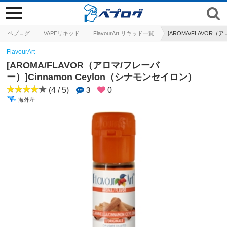
toggle
navigation
ベプログ
VAPEリキッド
FlavourArt リキッド一覧
[AROMA/FLAVOR（
FlavourArt
[AROMA/FLAVOR（アロマ/フレーバ
ー）]Cinnamon Ceylon（シナモンセイロン）
(4 / 5)
3
0
海外産