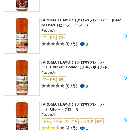
[AROMA/FLAVOR（アロマ/フレーバー）]Beef
roasted（ビーフ ロースト）
FlavourArt
フード系
香料
(0 / 5)
0
[AROMA/FLAVOR（アロマ/フレーバ
ー）]Chicken Boiled（チキンボイルド）
FlavourArt
フード系
香料
(0 / 5)
0
[AROMA/FLAVOR（アロマ/フレーバ
ー）]Glory（グローリー）
FlavourArt
キャラメル系
タバコ系
ナッツ系
香料
(4 / 5)
1