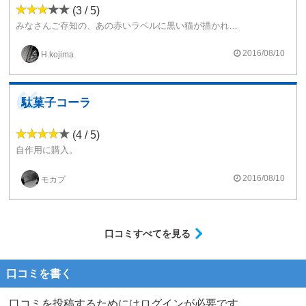
(3 / 5)
みなさんご存知の、あの赤いラベルに黒い猫が描かれている風船ガム。
そう、アレを煙に混ぜて飲むイメージです。（笑）
と言うか、それ以外に例えようのない香りです。
2016/08/10
H.kojima
甘さは、然程感じませんが何よりもあのガムの香りが強い。
他のリキッドに混ぜると、5mlに一滴で結構勝ちます。
なので、混ぜて使う場合は少し配分が難しいかもしれません。
私の場合は、ココナッツのフレーバーと混ぜれば、マリブコークみたいに美味いの出来るんじゃね？！的な感覚で買ったのですが、そんなに甘いもんじゃありませんでした。←当たり前ですが。
駄菓子コーラ
不味くはないけれど、コカコーラとは少し違うイメージです。
(4 / 5)
自作用に購入。
50/50に3%添加。
フレーバーの匂いだけなら多少の炭酸感も期待できましたが、吸ってみるとやはり炭酸感はゼロ。
2016/08/10
モカプ
駄菓子のコーラって感じでした。
吸えない味ではなかったので☆4
口コミすべてを見る
口コミを書く
口コミを投稿するためにはログインが必要です。