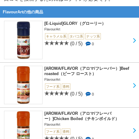
FlavourArtの他の商品
[E-Liquid]GLORY（グローリー）
FlavourArt
キャラメル系
タバコ系
ナッツ系
(0 / 5)
0
[AROMA/FLAVOR（アロマ/フレーバー）]Beef
roasted（ビーフ ロースト）
FlavourArt
フード系
香料
(0 / 5)
0
[AROMA/FLAVOR（アロマ/フレーバ
ー）]Chicken Boiled（チキンボイルド）
FlavourArt
フード系
香料
(0 / 5)