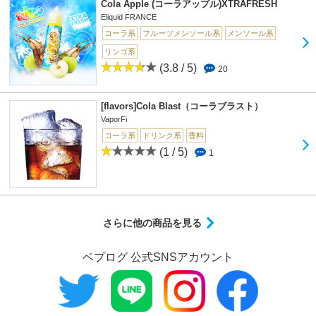
Cola Apple (コーラアップル)XTRAFRESH
Eliquid FRANCE
コーラ系
フルーツメンソール系
メンソール系
リンゴ系
(3.8 / 5)
20
[flavors]Cola Blast（コーラブラスト）
VaporFi
コーラ系
ドリンク系
香料
(1 / 5)
1
さらに他の商品を見る
ベプログ 公式SNSアカウント