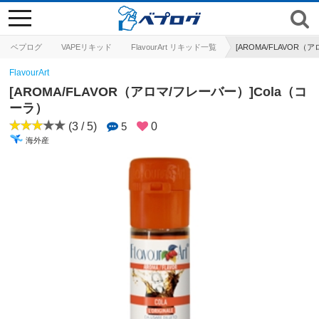
toggle
navigation
ベプログ
VAPEリキッド
FlavourArt リキッド一覧
[AROMA/FLAVOR（
FlavourArt
[AROMA/FLAVOR（アロマ/フレーバー）]Cola（コ
ーラ）
(3 / 5)
5
0
海外産