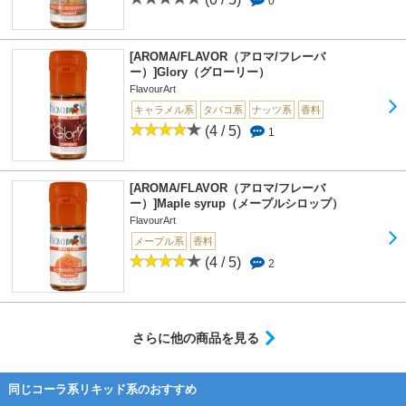
0
[AROMA/FLAVOR（アロマ/フレーバ
ー）]Glory（グローリー）
FlavourArt
キャラメル系
タバコ系
ナッツ系
香料
(4 / 5)
1
[AROMA/FLAVOR（アロマ/フレーバ
ー）]Maple syrup（メープルシロップ）
FlavourArt
メープル系
香料
(4 / 5)
2
さらに他の商品を見る
同じコーラ系リキッド系のおすすめ