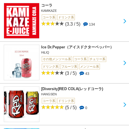
コーラ
KAMIKAZE
コーラ系
ドリンク系
(3.3 / 5)
134
Ice Dr.Pepper（アイスドクターペッパー）
HiLIQ
その他メンソール系
コーラ系
チェリー系
ドリンク系
フルーツ系
メンソール系
(3 / 5)
43
[Diversity]RED COLA(レッドコーラ)
HANGSEN
コーラ系
ドリンク系
(5 / 5)
0