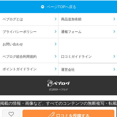
ページTOPへ戻る
ベプログとは
商品追加依頼
プライバシーポリシー
通報フォーム
お問い合わせ
ベプログ総合利用規約
口コミガイドライン
ポイントガイドライン
運営会社
(C)2019 ベプログ
掲載の情報・画像など、すべてのコンテンツの無断複写・転載
を禁じます。
口コミなどの投稿はあくまで投稿者の感想です。個人差があり
口コミを投稿する