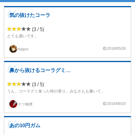
気の抜けたコーラ
(3 / 5)
とても濃いです。
10mlに4〜5滴で味が出てきます。
フルーツ系と混ぜて使うにはとても便利なコーラフレーバーです。
2018/05/28
bagus
単体では少し甘すぎな安っぽいコーラなので、風味付けに使うくらいがいいかもしれません。
鼻から抜けるコーラグミの香り
(3 / 5)
うん、コーラグミ食った時の香り。みなさんも書いてますがお菓子やガムなどでも感じる系の香りですね。炭酸を感じさせるのは無理な要求というものですかね。あくまで菓子系コーラです。
そういう点では再現性は高いのかも。安っぽいコーラでそれ以上でもそれ以下でもないか…。
2016/08/10
ケツ狼煙
チェリーと合わせてみたりしましたが、なんだか深く追求する気もなくなってきて適当な消費になってます（笑）。一度買ってみたらなるほどと言う感じですが私はリピはしないかな。
あの10円ガム