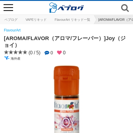
toggle
navigation
ベプログ
VAPEリキッド
FlavourArt リキッド一覧
[AROMA/FLAVOR
FlavourArt
[AROMA/FLAVOR（アロマ/フレーバー）]Joy（ジ
ョイ）
(0 / 5)
0
0
海外産