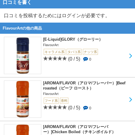
口コミを書く
口コミを投稿するためにはログインが必要です。
FlavourArtの他の商品
[E-Liquid]GLORY（グローリー）
FlavourArt
キャラメル系
タバコ系
ナッツ系
(0 / 5)
0
[AROMA/FLAVOR（アロマ/フレーバー）]Beef
roasted（ビーフ ロースト）
FlavourArt
フード系
香料
(0 / 5)
0
[AROMA/FLAVOR（アロマ/フレーバ
ー）]Chicken Boiled（チキンボイルド）