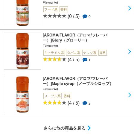
FlavourArt
フード系
香料
(0 / 5)
0
[AROMA/FLAVOR（アロマ/フレーバ
ー）]Glory（グローリー）
FlavourArt
キャラメル系
タバコ系
ナッツ系
香料
(4 / 5)
1
[AROMA/FLAVOR（アロマ/フレーバ
ー）]Maple syrup（メープルシロップ）
FlavourArt
メープル系
香料
(4 / 5)
2
さらに他の商品を見る