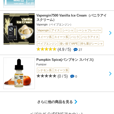
Vapengin7500 Vanilla Ice Cream（バニラアイ
スクリーム）
Vapengin（ベイプエンジン）
Vapengin
アイス
シーシャ
シーシャフレーバー
スイーツ系
スイーツ系
バニラ
バニラアイス
ベイプエンジン
使い捨てVAPE
持ち運びシーシャ
(4.9 / 5)
27
Pumpkin Spice(パンプキン スパイス)
Fumizer
シナモン系
スイーツ系
(0 / 5)
0
さらに他の商品を見る