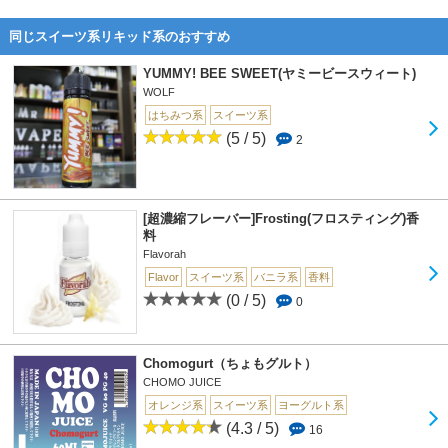
同じスイーツ系リキッド系のおすすめ
YUMMY! BEE SWEET(ヤミービースウィート)
WOLF
はちみつ系
スイーツ系
(5 / 5)
2
[超濃縮フレーバー]Frosting(フロスティング)香
料
Flavorah
Flavor
スイーツ系
バニラ系
香料
(0 / 5)
0
Chomogurt（ちょもグルト）
CHOMO JUICE
オレンジ系
スイーツ系
ヨーグルト系
(4.3 / 5)
16