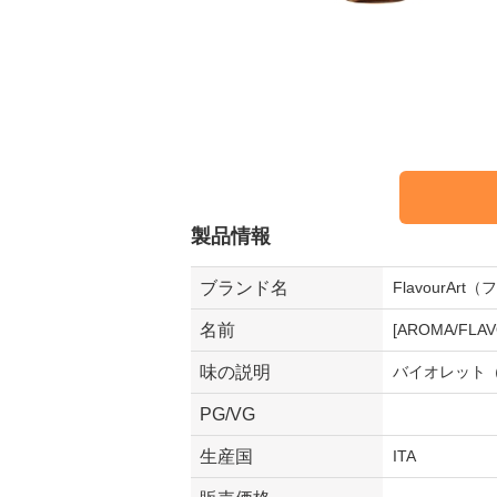
製品情報
ブランド名
FlavourAr
名前
[AROMA/FL
味の説明
バイオレット
PG/VG
生産国
ITA