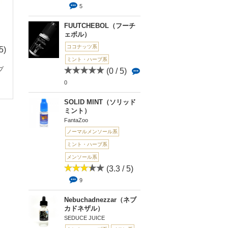
5
FUUTCHEBOL（フーチ
ェボル）
ココナッツ系
5)
(0 / 5)
(0 / 5)
(0 
0
ミント・ハーブ系
0
0
ンプ
[Baker Vapor]Wintergr
Candy Cane（キャン
Relax(リラックス)
(0 / 5)
ee...
ディー ケイン）
0
SOLID MINT（ソリッド
ミント）
FantaZoo
ノーマルメンソール系
ミント・ハーブ系
メンソール系
(3.3 / 5)
9
Nebuchadnezzar（ネブ
カドネザル）
SEDUCE JUICE