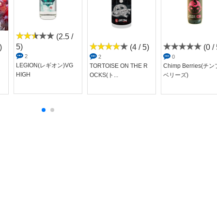
(2.5 /
5)
)
(4 / 5)
(0 / 
2
2
0
LEGION(レギオン)VG
TORTOISE ON THE R
Chimp Berries(チ
HIGH
OCKS(ト...
ベリーズ)