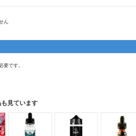
せん
必要です。
品も見ています