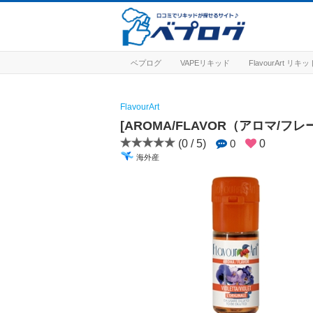
ベプログ
VAPEリキッド
FlavourArt リキ
FlavourArt
[AROMA/FLAVOR（アロマ/フレ
(0 / 5)
0
0
海外産