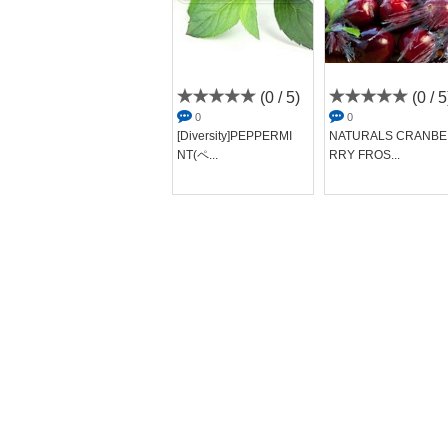
(0 / 5)
(0 / 5
(0 / 5)
0
0
0
[Diversity]PEPPERMI
NATURALS CRANBE
Absinthe Premixed
NT(ペ...
RRY FROS...
（アブシンス...