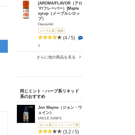
[AROMA/FLAVOR（アロ
マ/フレーバー）]Maple
syrup（メープルシロッ
プ）
FlavourArt
メープル系
香料
(4 / 5)
2
さらに他の商品を見る
同じミント・ハーブ系リキッド
系のおすすめ
Jon Wayne（ジョン・ウ
ェイン）
UNCLE JUNK'S
タバコ系
ミント・ハーブ系
(3.2 / 5)