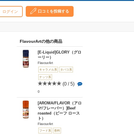
口コミを投稿する
ログイン
FlavourArtの他の商品
[E-Liquid]GLORY（グロ
ーリー）
FlavourArt
キャラメル系
タバコ系
ナッツ系
(0 / 5)
0
[AROMA/FLAVOR（アロ
マ/フレーバー）]Beef
roasted（ビーフ ロース
ト）
FlavourArt
フード系
香料