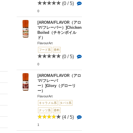
(0 / 5)
0
[AROMA/FLAVOR（アロ
マ/フレーバー）]Chicken
Boiled（チキンボイル
ド）
FlavourArt
フード系
香料
(0 / 5)
0
[AROMA/FLAVOR（アロ
マ/フレーバ
ー）]Glory（グローリ
ー）
FlavourArt
キャラメル系
タバコ系
ナッツ系
香料
(4 / 5)
1