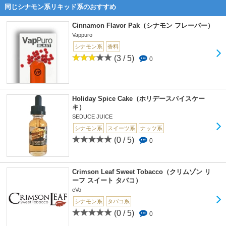
同じシナモン系リキッド系のおすすめ
Cinnamon Flavor Pak（シナモン フレーバー）
Vappuro
シナモン系
香料
(3 / 5)
0
Holiday Spice Cake（ホリデースパイスケー
キ）
SEDUCE JUICE
シナモン系
スイーツ系
ナッツ系
(0 / 5)
0
Crimson Leaf Sweet Tobacco（クリムゾン リ
ーフ スイート タバコ）
eVo
シナモン系
タバコ系
(0 / 5)
0