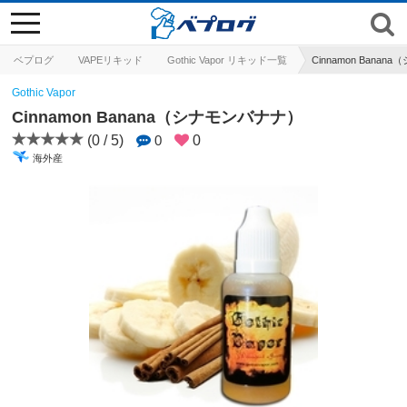
toggle
navigation
ベプログ
VAPEリキッド
Gothic Vapor リキッド一覧
Cinnamon Bana
Gothic Vapor
Cinnamon Banana（シナモンバナナ）
(0 / 5)
0
0
海外産