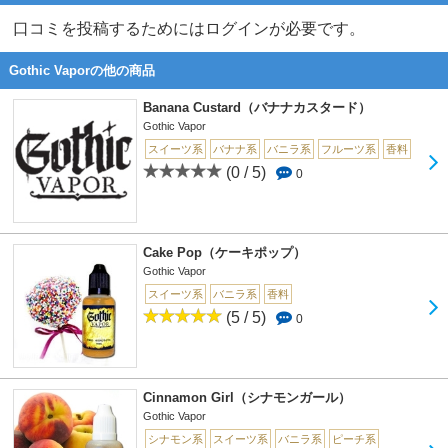
口コミを投稿するためにはログインが必要です。
Gothic Vaporの他の商品
Banana Custard（バナナカスタード）
Gothic Vapor
スイーツ系
バナナ系
バニラ系
フルーツ系
香料
(0 / 5)
0
Cake Pop（ケーキポップ）
Gothic Vapor
スイーツ系
バニラ系
香料
(5 / 5)
0
Cinnamon Girl（シナモンガール）
Gothic Vapor
シナモン系
スイーツ系
バニラ系
ピーチ系