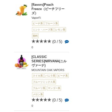
[flavors]Peach
Freeze（ピーチフリー
ズ）
VaporFi
ピーチ系
フルーツ系
ミント・ハーブ系
レモン系
香料
(0 / 5)
0
[CLASSIC
SERIES]NIRVANA(ニル
ヴァーナ)
MOUNTAIN OAK VAPORS
スイカ系
バニラ系
ピーチ系
フルーツミックス系
フルーツ系
マンゴー系
メロン系
(0 / 5)
0