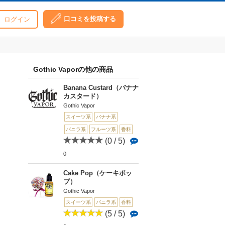
口コミを投稿する
ログイン
Gothic Vaporの他の商品
Banana Custard（バナナ
カスタード）
Gothic Vapor
スイーツ系
バナナ系
バニラ系
フルーツ系
香料
(0 / 5)
0
Cake Pop（ケーキポッ
プ）
Gothic Vapor
スイーツ系
バニラ系
香料
(5 / 5)