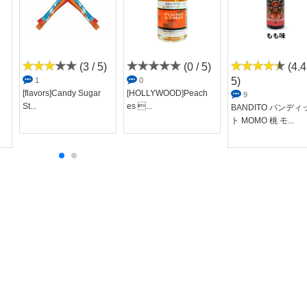
(3 / 5)
(0 / 5)
(4.4
5)
1
0
[flavors]Candy Sugar
[HOLLYWOOD]Peach
9
St...
es ...
BANDITO バンディ
ト MOMO 桃 モ...