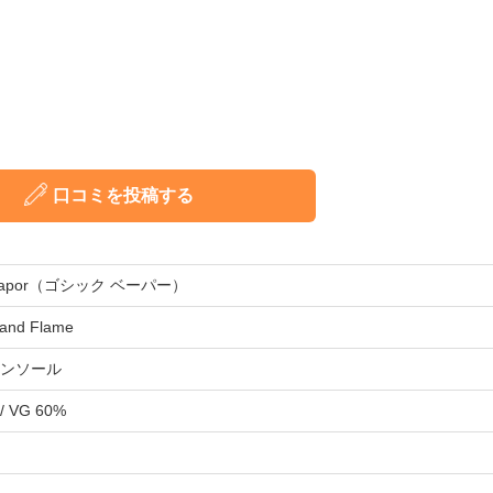
口コミを投稿する
c Vapor（ゴシック ベーパー）
and Flame
ンソール
/ VG 60%