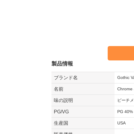
製品情報
ブランド名
Gothi
名前
Chrome 
味の説明
ピーチメ
PG/VG
PG 40% 
生産国
USA