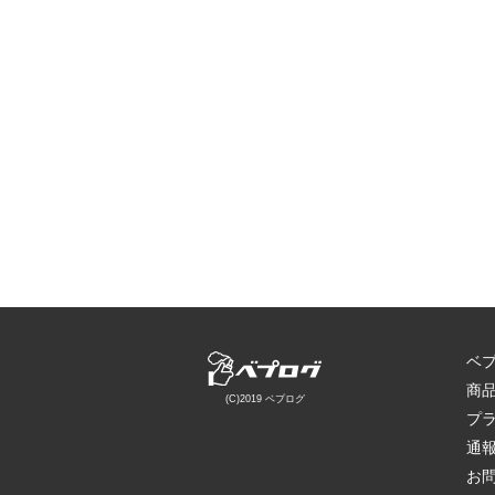
ベ
商
(C)2019 ベプログ
プ
通
お