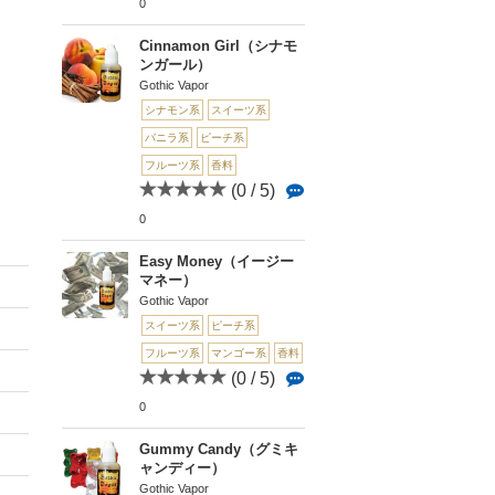
0
Cinnamon Girl（シナモ
ンガール）
Gothic Vapor
シナモン系
スイーツ系
バニラ系
ピーチ系
フルーツ系
香料
(0 / 5)
0
Easy Money（イージー
マネー）
Gothic Vapor
スイーツ系
ピーチ系
フルーツ系
マンゴー系
香料
(0 / 5)
0
Gummy Candy（グミキ
ャンディー）
Gothic Vapor