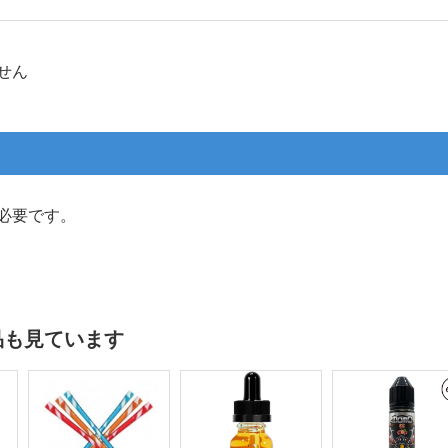
せん
必要です。
品も見ています