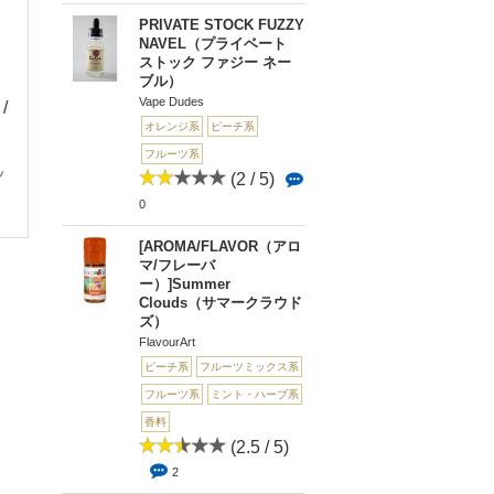
PRIVATE STOCK FUZZY
NAVEL（プライベート
ストック ファジー ネー
ブル）
Vape Dudes
 /
(3.5 /
(0 / 5)
(0 
オレンジ系
ピーチ系
5)
0
0
Just Peachy（ジャス
Peach Pastry(ピ
2
フルーツ系
トピーチー）
ペストリー)
ッ
STRAWBERRY & PE
(2 / 5)
ACH...
0
[AROMA/FLAVOR（アロ
マ/フレーバ
ー）]Summer
Clouds（サマークラウド
ズ）
FlavourArt
ピーチ系
フルーツミックス系
フルーツ系
ミント・ハーブ系
香料
(2.5 / 5)
2