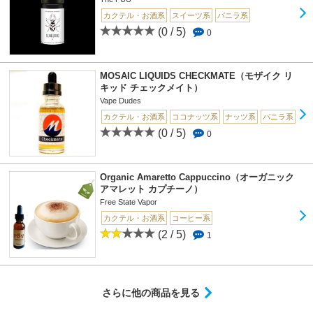
カクテル・お酒系
スイーツ系
バニラ系
(0 / 5)
0
MOSAIC LIQUIDS CHECKMATE（モザイク リ
キッド チェックメイト）
Vape Dudes
カクテル・お酒系
ココナッツ系
ナッツ系
バニラ系
(0 / 5)
0
Organic Amaretto Cappuccino（オーガニック
アマレット カプチーノ）
Free State Vapor
カクテル・お酒系
コーヒー系
(2 / 5)
1
さらに他の商品を見る