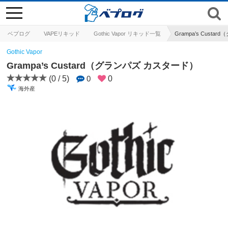
toggle
navigation
ベプログ
VAPEリキッド
Gothic Vapor リキッド一覧
Grampa’s Cust
Gothic Vapor
Grampa’s Custard（グランパズ カスタード）
(0 / 5)
0
0
海外産