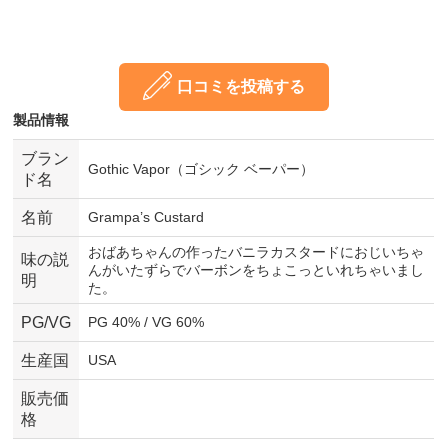
口コミを投稿する
製品情報
ブラン
Gothic Vapor（ゴシック ベーパー）
ド名
名前
Grampa’s Custard
おばあちゃんの作ったバニラカスタードにおじいちゃ
味の説
んがいたずらでバーボンをちょこっといれちゃいまし
明
た。
PG/VG
PG 40% / VG 60%
生産国
USA
販売価
格