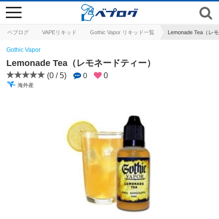
toggle
navigation
ベプログ
VAPEリキッド
Gothic Vapor リキッド一覧
Lemonade Tea
Gothic Vapor
Lemonade Tea（レモネードティー）
(0 / 5)
0
0
海外産