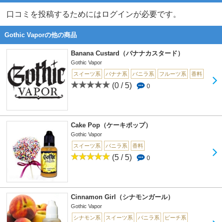
口コミを投稿するためにはログインが必要です。
Gothic Vaporの他の商品
Banana Custard（バナナカスタード）
Gothic Vapor
スイーツ系
バナナ系
バニラ系
フルーツ系
香料
(0 / 5)
0
Cake Pop（ケーキポップ）
Gothic Vapor
スイーツ系
バニラ系
香料
(5 / 5)
0
Cinnamon Girl（シナモンガール）
Gothic Vapor
シナモン系
スイーツ系
バニラ系
ピーチ系