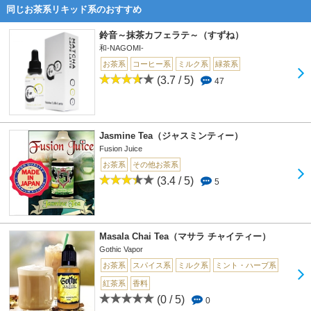
同じお茶系リキッド系のおすすめ
鈴音～抹茶カフェラテ～（すずね）
和-NAGOMI-
お茶系
コーヒー系
ミルク系
緑茶系
(3.7 / 5)
47
Jasmine Tea（ジャスミンティー）
Fusion Juice
お茶系
その他お茶系
(3.4 / 5)
5
Masala Chai Tea（マサラ チャイティー）
Gothic Vapor
お茶系
スパイス系
ミルク系
ミント・ハーブ系
紅茶系
香料
(0 / 5)
0