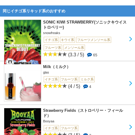
同じイチゴ系リキッド系のおすすめ
SONIC KIWI STRAWBERRY(ソニックキウイス
トロベリー)
snowfreaks
イチゴ系
キウイ系
フルーツメンソール系
フルーツ系
メンソール系
(3.3 / 5)
65
Milk（ミルク）
glas
イチゴ系
フルーツ系
ミルク系
(4 / 5)
4
Strawberry Fields（ストロベリー・フィール
ド）
Booyaa
イチゴ系
フルーツ系