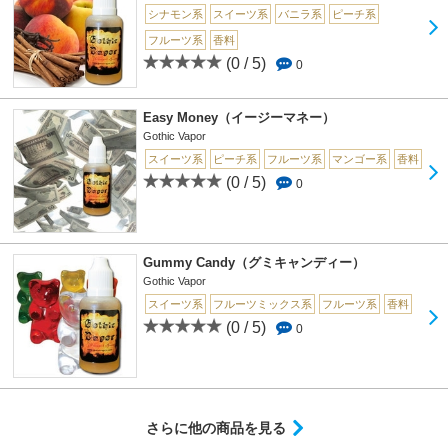
シナモン系
スイーツ系
バニラ系
ピーチ系
フルーツ系
香料
(0 / 5)
0
Easy Money（イージーマネー）
Gothic Vapor
スイーツ系
ピーチ系
フルーツ系
マンゴー系
香料
(0 / 5)
0
Gummy Candy（グミキャンディー）
Gothic Vapor
スイーツ系
フルーツミックス系
フルーツ系
香料
(0 / 5)
0
さらに他の商品を見る