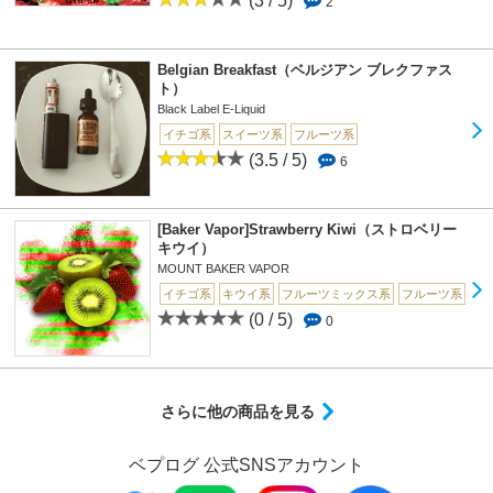
(3 / 5)
2
Belgian Breakfast（ベルジアン ブレクファス
ト）
Black Label E-Liquid
イチゴ系
スイーツ系
フルーツ系
(3.5 / 5)
6
[Baker Vapor]Strawberry Kiwi（ストロベリー
キウイ）
MOUNT BAKER VAPOR
イチゴ系
キウイ系
フルーツミックス系
フルーツ系
(0 / 5)
0
さらに他の商品を見る
ベプログ 公式SNSアカウント