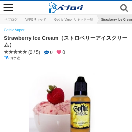
toggle
navigation
ベプログ
VAPEリキッド
Gothic Vapor リキッド一覧
Strawberry Ic
Gothic Vapor
Strawberry Ice Cream（ストロベリーアイスクリー
ム）
(0 / 5)
0
0
海外産