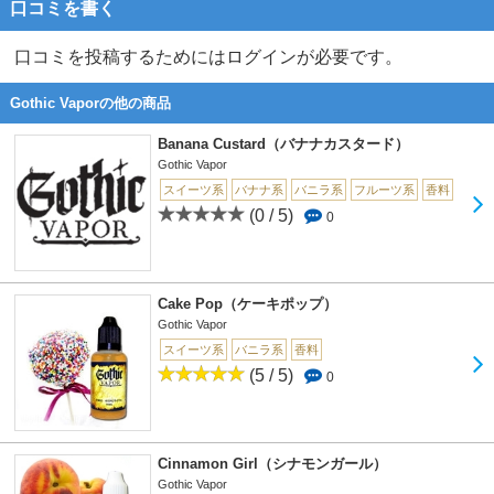
口コミを書く
口コミを投稿するためにはログインが必要です。
Gothic Vaporの他の商品
Banana Custard（バナナカスタード）
Gothic Vapor
スイーツ系
バナナ系
バニラ系
フルーツ系
香料
(0 / 5)
0
Cake Pop（ケーキポップ）
Gothic Vapor
スイーツ系
バニラ系
香料
(5 / 5)
0
Cinnamon Girl（シナモンガール）
Gothic Vapor