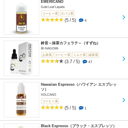
EMERICANO
Gold Leaf Liquids
コーヒー系
タバコ系
(5 / 5)
4
鈴音～抹茶カフェラテ～（すずね）
和-NAGOMI-
お茶系
コーヒー系
ミルク系
緑茶系
(3.7 / 5)
47
Hawaiian Espresso（ハワイアン エスプレッ
ソ）
VOLCANO
コーヒー系
(5 / 5)
1
Black Espresso（ブラック・エスプレッソ）