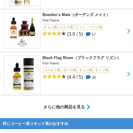
Bowden’s Mate（ボーデンズ メイト）
Five Pawns
チョコ系
バニラ系
ミント・ハーブ系
(3.8 / 5)
17
Black Flag Risen（ブラックフラグ リズン）
Five Pawns
コーヒー系
タバコ系
チョコ系
ナッツ系
(4.4 / 5)
38
さらに他の商品を見る
同じコーヒー系リキッド系のおすすめ