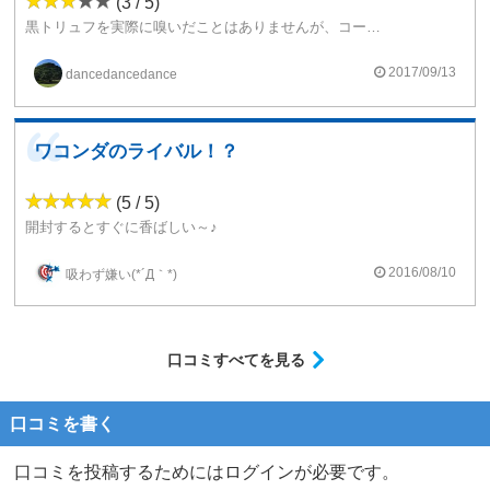
(3 / 5)
黒トリュフを実際に嗅いだことはありませんが、コーヒー系とは明らかに違う香りが来るのでこれがそうなのかと。
人によっては、臭みととるかもしれません。
でも臭みって敬遠される一方でハマる人もいるんですよね。
2017/09/13
dancedancedance
好き嫌いは分かれるでしょうが、コーヒー系で思い切った変化球が欲しい、なんて人は試してみる価値はあるかも？
ワコンダのライバル！？
(5 / 5)
開封するとすぐに香ばしい～♪
コーヒー旨味と トリュフの気品のある香りにやられます。
次回は味の変化も楽しみたいのでスティープはしてみようと思います。
2016/08/10
吸わず嫌い(*´Д｀*)
環境に関してEleafのGSTankでも吸いましたが、味は落ちませんでした。
どんな環境でも美味しく味わえます。
ワコンダと比べるとタバコ感は全く無いのでワコンダは苦手、でもコーヒー系を攻めてみたいって方にはオススメします。
口コミすべてを見る
だけど高い(*´Д｀*)
ニコ入り買ったら追加レビューします！
口コミを書く
口コミを投稿するためにはログインが必要です。