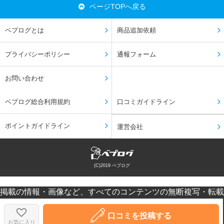
ページTOPへ戻る
ベプログとは
商品追加依頼
プライバシーポリシー
通報フォーム
お問い合わせ
ベプログ総合利用規約
口コミガイドライン
ポイントガイドライン
運営会社
(C)2019 ベプログ
掲載の情報・画像など、すべてのコンテンツの無断複写・転載
を禁じます。
口コミなどの投稿はあくまで投稿者の感想です。個人差があり
口コミを投稿する
ますのでご注意ください。
お気に入り