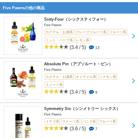
Five Pawnsの他の商品
Sixty-Four（シックスティフォー）
Five Pawns
カクテル・お酒系
グレープフルーツ系
フルーツ系
ミント・ハーブ系
レモン系
(3.4 / 5)
13
Absolute Pin（アブソルート・ピン）
Five Pawns
カクテル・お酒系
キャラメル系
シナモン系
スイーツ系
(3.4 / 5)
9
Symmetry Six（シンメトリー シックス）
Five Pawns
イチゴ系
スイーツ系
バニラ系
フルーツ系
(3.6 / 5)
7