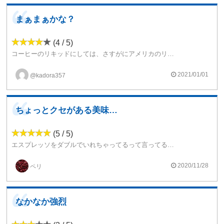
まぁまぁかな？
(4 / 5)
コーヒーのリキッドにしては、さすがにアメリカのリキッドって感じでリキッドの味がしっかりしていてなかなか美味しい仕上がりに仕上がってるように思ってしまいましたでしょうか(ヾ(´・ω・｀)甘すぎずちょうど良い感じです
2021/01/01
@kadora357
ちょっとクセがある美味しい高級豆のコーヒーリキ...
(5 / 5)
エスプレッソをダブルでいれちゃってるって言ってるぐらいなんだから、しっかりと濃いコーヒーの風味が楽しめます。
黒トリュフは味がわかりませんが、完全に香りでのっかってきてます。
少々臭みがある。
2020/11/28
ペリ
それがコーヒーのコクをひきたてている気もする。
でも吐き出した後の香りは、ほんとドクトク（同居人談）
クセあるコーヒーリキッドを探している方には良いと思う。
なかなか強烈