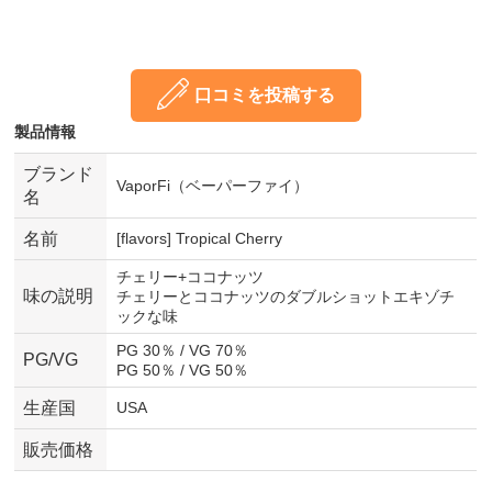
口コミを投稿する
製品情報
ブランド
VaporFi（ベーパーファイ）
名
名前
[flavors] Tropical Cherry
チェリー+ココナッツ
味の説明
チェリーとココナッツのダブルショットエキゾチ
ックな味
PG 30％ / VG 70％
PG/VG
PG 50％ / VG 50％
生産国
USA
販売価格