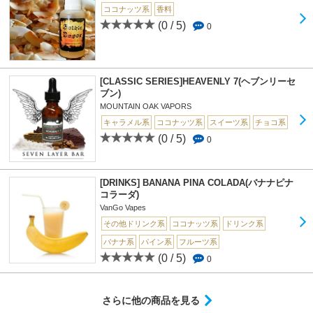
ココナッツ系
香料
(0 / 5)
0
[CLASSIC SERIES]HEAVENLY 7(ヘブンリーセ
ブン)
MOUNTAIN OAK VAPORS
キャラメル系
ココナッツ系
スイーツ系
チョコ系
(0 / 5)
0
[DRINKS] BANANA PINA COLADA(バナナピナ
コラーダ)
VanGo Vapes
その他ドリンク系
ココナッツ系
ドリンク系
バナナ系
パイン系
フルーツ系
(0 / 5)
0
さらに他の商品を見る