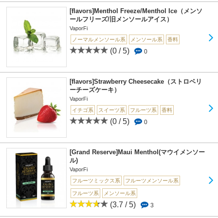
[flavors]Menthol Freeze/Menthol Ice（メンソ
ールフリーズ/旧メンソールアイス）
VaporFi
ノーマルメンソール系
メンソール系
香料
(0 / 5)
0
[flavors]Strawberry Cheesecake（ストロベリ
ーチーズケーキ）
VaporFi
イチゴ系
スイーツ系
フルーツ系
香料
(0 / 5)
0
[Grand Reserve]Maui Menthol(マウイメンソー
ル)
VaporFi
フルーツミックス系
フルーツメンソール系
フルーツ系
メンソール系
(3.7 / 5)
3