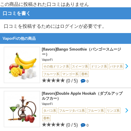
この商品に投稿された口コミはありません
口コミを書く
口コミを投稿するためにはログインが必要です。
VaporFiの他の商品
[flavors]Bango Smoothie（バンゴースムージ
ー）
VaporFi
その他ドリンク系
スイーツ系
ドリンク系
バナナ系
フルーツ系
マンゴー系
香料
(0 / 5)
0
[flavors]Double Apple Hookah（ダブルアップ
ルフカー）
VaporFi
タバコ系
フルーツタバコ系
フルーツ系
リンゴ系
香料
(0 / 5)
0