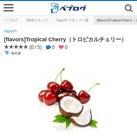
toggle
navigation
ベプログ
VAPEリキッド
VaporFi リキッド一覧
[flavors]Tropical C
VaporFi
[flavors]Tropical Cherry（トロピカルチェリー）
(0 / 5)
0
0
海外産