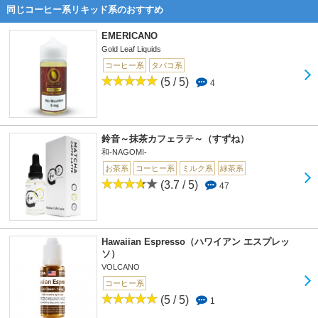
同じコーヒー系リキッド系のおすすめ
EMERICANO
Gold Leaf Liquids
コーヒー系
タバコ系
(5 / 5)
4
鈴音～抹茶カフェラテ～（すずね）
和-NAGOMI-
お茶系
コーヒー系
ミルク系
緑茶系
(3.7 / 5)
47
Hawaiian Espresso（ハワイアン エスプレッ
ソ）
VOLCANO
コーヒー系
(5 / 5)
1