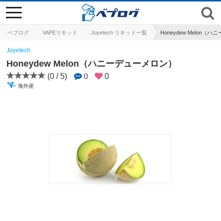
toggle
navigation
ベプログ
VAPEリキッド
Joyetech リキッド一覧
Honeydew Melon（
Joyetech
Honeydew Melon（ハニーデューメロン）
(0 / 5)
0
0
海外産