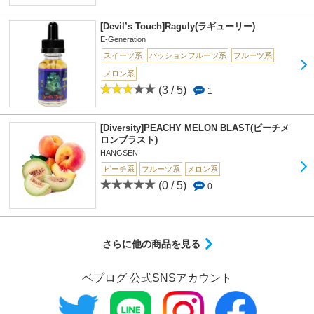
[Devil’s Touch]Raguly(ラギューリー)
E-Generation
スイーツ系
パッションフルーツ系
フルーツ系
メロン系
(3 / 5)
1
[Diversity]PEACHY MELON BLAST(ピーチメ
ロンブラスト)
HANGSEN
ピーチ系
フルーツ系
メロン系
(0 / 5)
0
さらに他の商品を見る
ベプログ 公式SNSアカウント