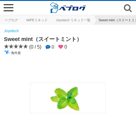
toggle
navigation
ベプログ
VAPEリキッド
Joyetech リキッド一覧
Sweet mint（スイート
Joyetech
Sweet mint（スイートミント）
(0 / 5)
0
0
海外産