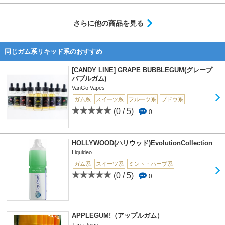
さらに他の商品を見る
同じガム系リキッド系のおすすめ
[CANDY LINE] GRAPE BUBBLEGUM(グレープ
バブルガム)
VanGo Vapes
ガム系
スイーツ系
フルーツ系
ブドウ系
(0 / 5)
0
HOLLYWOOD(ハリウッド)EvolutionCollection
Liquideo
ガム系
スイーツ系
ミント・ハーブ系
(0 / 5)
0
APPLEGUM!（アップルガム）
Japa Juice