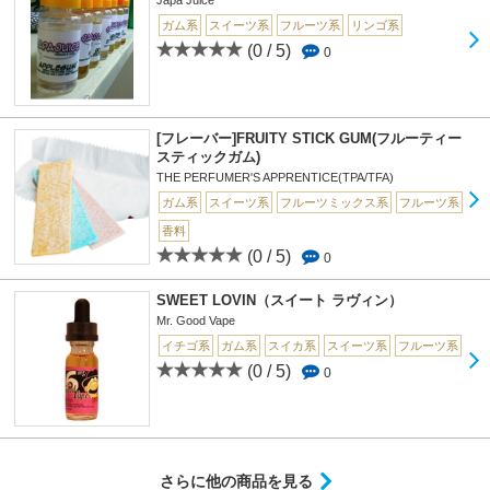
ガム系
スイーツ系
フルーツ系
リンゴ系
(0 / 5)
0
[フレーバー]FRUITY STICK GUM(フルーティー
スティックガム)
THE PERFUMER'S APPRENTICE(TPA/TFA)
ガム系
スイーツ系
フルーツミックス系
フルーツ系
香料
(0 / 5)
0
SWEET LOVIN（スイート ラヴィン）
Mr. Good Vape
イチゴ系
ガム系
スイカ系
スイーツ系
フルーツ系
(0 / 5)
0
さらに他の商品を見る