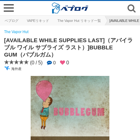
toggle
navigation
ベプログ
VAPEリキッド
The Vapor Hut リキッド一覧
[AVAILABLE W
The Vapor Hut
[AVAILABLE WHILE SUPPLIES LAST]（アバイラ
ブル ワイル サブライズ ラスト）]BUBBLE
GUM（バブルガム）
(0 / 5)
0
0
海外産