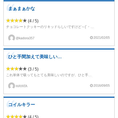
まぁまぁかな
(4 / 5)
チョコレートクッキーのリキッドらしいですけど～(´・ω・`)/~~まぁ～美味いちゃ美味いリキッドかもしれないんですけど～(ヾ(´・ω・｀)これよりは、ウーキークッキーのが個人的には美味しいんじゃないかなぁ？(・o・)？って思ってしまいました
2021/02/05
@kadora357
ひと手間加えて美味しいリキッド
(3 / 5)
これ単体で吸ってもとても美味しいのですが、ひと手間加えるとさらに美味しくなります。
こちらのリキッドは高Wでたいてしまうとエグみが強くなってしまいますので、エグみや臭みが強くならないワット数を探してみて頂けたらいいと思います。
2016/09/05
HAYATA
ちなみに私はコレにウィルスを混ぜて吸ってみたのですが、そうするとさらに美味しくなって高Wでも美味しく吸えるようになりました。
使い勝手のいいリキッドだと思いますので、自分の好きなようにアレンジして楽しんでいただけたらいいと思います。
コイルキラー
(4 / 5)