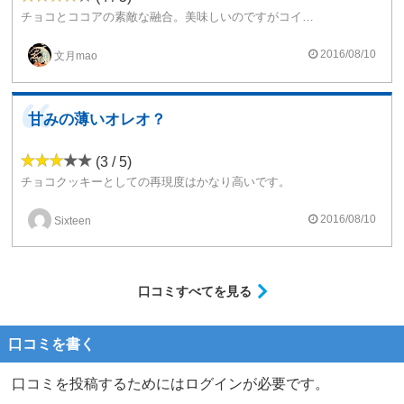
チョコとココアの素敵な融合。美味しいのですがコイルキラーです、それもあって本家では半額で売られていますね。
2016/08/10
文月mao
甘みの薄いオレオ？
(3 / 5)
チョコクッキーとしての再現度はかなり高いです。
再現度が高過ぎて粉っぽさすら感じます。
リアルならシットリさせるためにチョコクリームやイチゴクリームなんかをトッピングしたい感じ。
2016/08/10
Sixteen
イチゴミルク系の甘々リキとブレンドすると非常に良い。
口コミすべてを見る
口コミを書く
口コミを投稿するためにはログインが必要です。