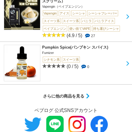
スクリーム）
Vapengin（ベイプエンジン）
Vapengin
アイス
シーシャ
シーシャフレーバー
スイーツ系
スイーツ系
バニラ
バニラアイス
ベイプエンジン
使い捨てVAPE
持ち運びシーシャ
(4.9 / 5)
27
Pumpkin Spice(パンプキン スパイス)
Fumizer
シナモン系
スイーツ系
(0 / 5)
0
さらに他の商品を見る
ベプログ 公式SNSアカウント