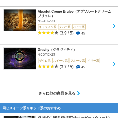
Absolut Creme Brulee（アブソルートクリーム
ブリュレ）
NICOTICKET
キャラメル系
タバコ系
バニラ系
(3.9 / 5)
45
Gravity（グラヴィティ）
NICOTICKET
ザクロ系
スイーツ系
フルーツ系
ベリー系
(3.7 / 5)
45
さらに他の商品を見る
同じスイーツ系リキッド系のおすすめ
YUMMY! BEE SWEET(ヤミービースウィート)