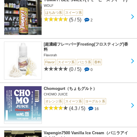
WOLF
はちみつ系
スイーツ系
(5 / 5)
2
[超濃縮フレーバー]Frosting(フロスティング)香
料
Flavorah
Flavor
スイーツ系
バニラ系
香料
(0 / 5)
0
Chomogurt（ちょもグルト）
CHOMO JUICE
オレンジ系
スイーツ系
ヨーグルト系
(4.3 / 5)
16
Vapengin7500 Vanilla Ice Cream（バニラアイ