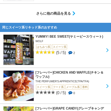
さらに他の商品を見る
同じスイーツ系リキッド系のおすすめ
YUMMY! BEE SWEET(ヤミービースウィート)
WOLF
はちみつ系
スイーツ系
(5 / 5)
2
[フレーバー]CHICKEN AND WAFFLE(チキン＆
ワッフル)
THE PERFUMER'S APPRENTICE(TPA/TFA)
スイーツ系
フード系
メープル系
香料
(0 / 5)
0
[フレーバー]GRAPE CANDY(グレープキャンデ