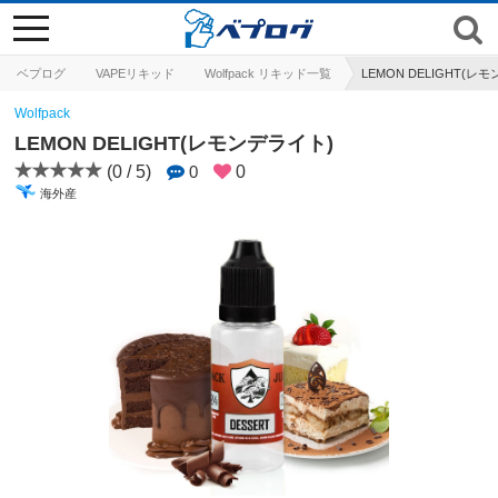
toggle
navigation
ベプログ
VAPEリキッド
Wolfpack リキッド一覧
LEMON DELIGHT(レ
Wolfpack
LEMON DELIGHT(レモンデライト)
(0 / 5)
0
0
海外産