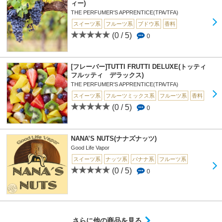
ィー)
THE PERFUMER'S APPRENTICE(TPA/TFA)
スイーツ系
フルーツ系
ブドウ系
香料
(0 / 5)
0
[フレーバー]TUTTI FRUTTI DELUXE(トッティ
フルッティ デラックス)
THE PERFUMER'S APPRENTICE(TPA/TFA)
スイーツ系
フルーツミックス系
フルーツ系
香料
(0 / 5)
0
NANA’S NUTS(ナナズナッツ)
Good Life Vapor
スイーツ系
ナッツ系
バナナ系
フルーツ系
(0 / 5)
0
さらに他の商品を見る