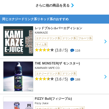
さらに他の商品を見る
同じエナジードリンク系リキッド系のおすすめ
レッドブルシルバーエディション
KAMIKAZE
エナジードリンク系
ドリンク系
フルーツ系
ライム系
(3.8 / 5)
116
THE MONSTER(ザ モンスター)
KAMINARI VAPE CO.
エナジードリンク系
ドリンク系
(3.6 / 5)
188
FIZZY Bull(フィジーブル)
Fizzy Juice
エナジードリンク系
ミント・ハーブ系