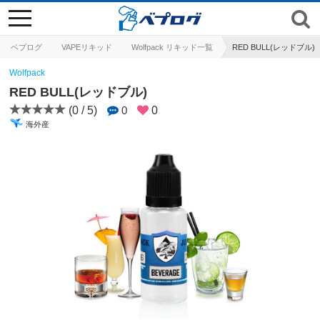
toggle
navigation
ベプログ
VAPEリキッド
Wolfpack リキッド一覧
RED BULL(レッドブル)
Wolfpack
RED BULL(レッドブル)
(0 / 5)
0
0
海外産