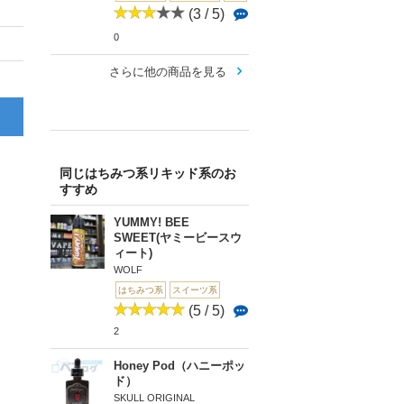
(3 / 5)
0
さらに他の商品を見る
同じはちみつ系リキッド系のお
すすめ
YUMMY! BEE
SWEET(ヤミービースウ
ィート)
WOLF
はちみつ系
スイーツ系
(5 / 5)
2
Honey Pod（ハニーポッ
ド）
SKULL ORIGINAL