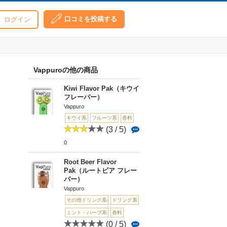
口コミを投稿する
ログイン
Vappuroの他の商品
Kiwi Flavor Pak（キウイ
フレーバー）
Vappuro
キウイ系
フルーツ系
香料
(3 / 5)
0
Root Beer Flavor
Pak（ルートビア フレー
バー）
Vappuro
その他ドリンク系
ドリンク系
ミント・ハーブ系
香料
(0 / 5)