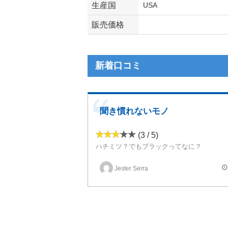
生産国
USA
販売価格
新着口コミ
聞き慣れないモノ
(3 / 5)
ハチミツ？でもブラックってなに？
そんな感じで購入、30mlに1本ソリッドで試してみ
なんだかハチミツのエグ味がすごいです
Jester Serra
甘さはほとんどありません
ソリッドで使うのではなく何かに混ぜて使うも