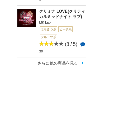
[超濃縮フレーバー]Le
[Charlie’s Chalk ...
Hive(ハイブ)
mbas Bread(...
L
クリミナ LOVE(クリティ
カルミッドナイト ラブ)
MK Lab
はちみつ系
ピーチ系
フルーツ系
(3 / 5)
30
さらに他の商品を見る