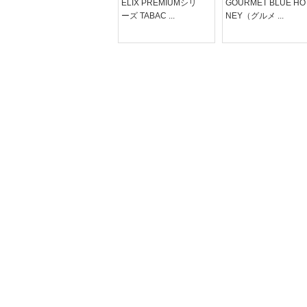
Honey Tobacco（ハ
ELIX PREMIUMシリ
GOURMET BLUE HO
ニータバコ）
ーズ TABAC ...
NEY（グルメ ...