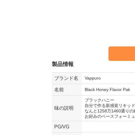
製品情報
ブランド名
Vappuro
名前
Black Honey Flavor Pak
ブラックハニー
自分で作る新感覚リキッ
味の説明
なんと1258万1460通
お好みのベースフォーミ
PG/VG