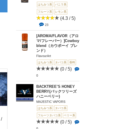
はちみつ系
バニラ系
フルーツ系
レモン系
(4.3 / 5)
23
[AROMA/FLAVOR（アロ
マ/フレーバー）]Cowboy
blend（カウボーイ ブレ
ンド）
FlavourArt
はちみつ系
タバコ系
香料
(0 / 5)
0
BACKTREE’S HONEY
BERRY(バックツリーズ
ハニーベリー)
MAJESTIC VAPORS
はちみつ系
タバコ系
フルーツタバコ系
ベリー系
 /
(0 / 5)
(5 / 5)
(0 
(0 / 5)
0
1
0
0