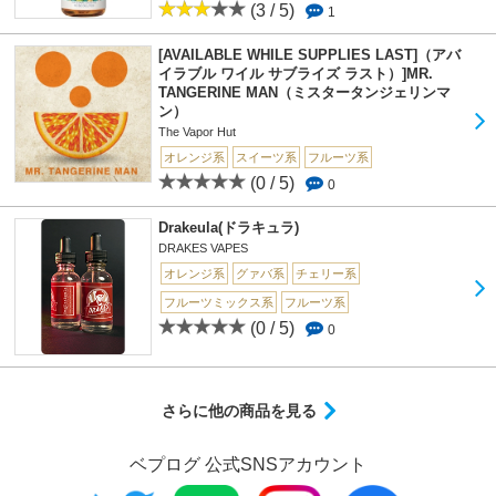
(3 / 5)
1
[AVAILABLE WHILE SUPPLIES LAST]（アバ
イラブル ワイル サブライズ ラスト）]MR.
TANGERINE MAN（ミスタータンジェリンマ
ン）
The Vapor Hut
オレンジ系
スイーツ系
フルーツ系
(0 / 5)
0
Drakeula(ドラキュラ)
DRAKES VAPES
オレンジ系
グァバ系
チェリー系
フルーツミックス系
フルーツ系
(0 / 5)
0
さらに他の商品を見る
ベプログ 公式SNSアカウント