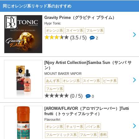
同じオレンジ系リキッド系のおすすめ
Gravity Prime（グラビティ プライム）
Hypr Tonic
オレンジ系
スイーツ系
フルーツ系
(3.5 / 5)
2
[Njoy Artist Collection]Samba Sun（サンバ サ
ン）
MOUNT BAKER VAPOR
あんず系
オレンジ系
スイーツ系
ピーチ系
フルーツ系
(0 / 5)
0
[AROMA/FLAVOR（アロマ/フレーバー）]Tutti
frutti（トゥッティフルッティ）
FlavourArt
オレンジ系
チェリー系
パイン系
フルーツミックス系
フルーツ系
香料