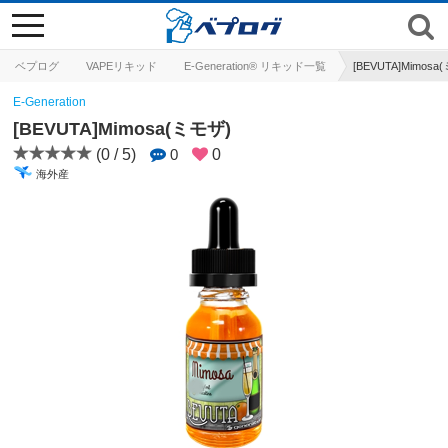
toggle
navigation
ベプログ
VAPEリキッド
E-Generation® リキッド一覧
[BEVUTA]Mimosa
E-Generation
[BEVUTA]Mimosa(ミモザ)
(0 / 5)
0
0
海外産