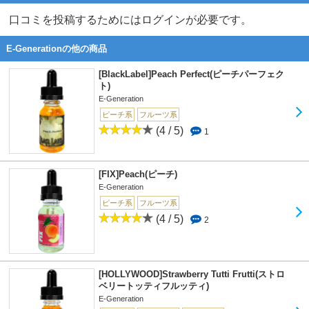
口コミを投稿するためにはログインが必要です。
E-Generationの他の商品
[BlackLabel]Peach Perfect(ピーチパーフェク
ト)
E-Generation
ピーチ系
フルーツ系
(4 / 5)
1
[FIX]Peach(ピーチ)
E-Generation
ピーチ系
フルーツ系
(4 / 5)
2
[HOLLYWOOD]Strawberry Tutti Frutti(ストロ
ベリートッティフルッティ)
E-Generation