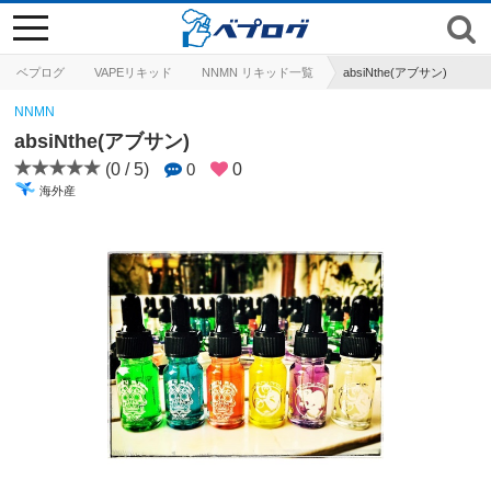
toggle
navigation
ベプログ
VAPEリキッド
NNMN リキッド一覧
absiNthe(アブサン)
NNMN
absiNthe(アブサン)
(0 / 5)
0
0
海外産