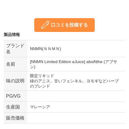
口コミを投稿する
製品情報
ブランド
NNMN(ＮＮＭＮ)
名
[NNMN Limited Edition eJuice] absiNthe (アブサ
名前
ン)
限定リキッド
味の説明
緑のアニス、甘いフェンネル、ヨモギなどハーブ
のブレンド
PG/VG
生産国
マレーシア
販売価格