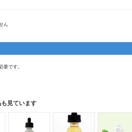
せん
必要です。
品も見ています