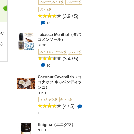
フルーツタバコ系
フルーツ系
リンゴ系
(3.9 / 5)
43
5)
(0 / 5)
(0 / 5)
(3 
Tabacco Menthol（タバ
0
0
1
コメンソール）
ト)
[Diversity]DESERT S
VIRGINIA ROLLING T
Spiced Winter Nut
BI-SO
HIP(...
OBACC...
パイス ...
タバコメンソール系
タバコ系
(3.4 / 5)
50
Coconut Cavendish（コ
コナッツ キャベンディッ
シュ）
N-E-T
ココナッツ系
タバコ系
(4 / 5)
1
Enigma（エニグマ）
N-E-T