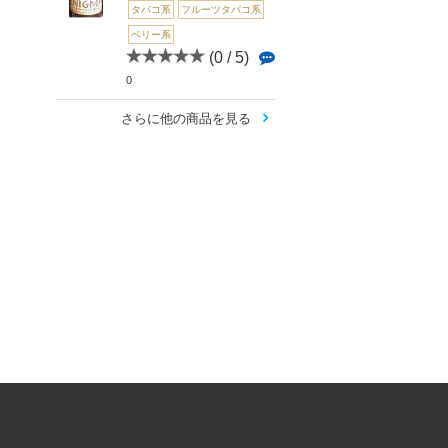
タバコ系
フルーツタバコ系
ベリー系
(0 / 5)
0
さらに他の商品を見る