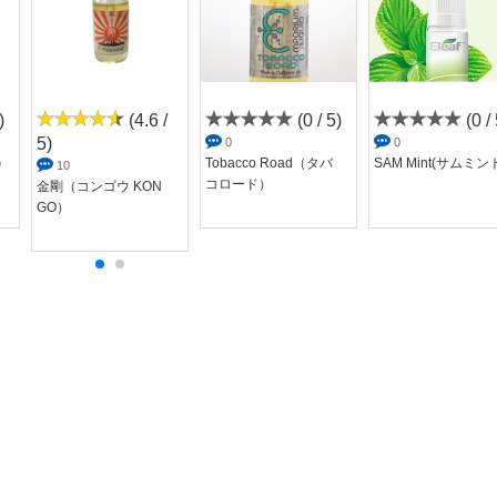
)
(4.6 /
(0 / 5)
(0 / 
5)
0
0
G
Tobacco Road（タバ
SAM Mint(サムミン
10
コロード）
金剛（コンゴウ KON
GO）