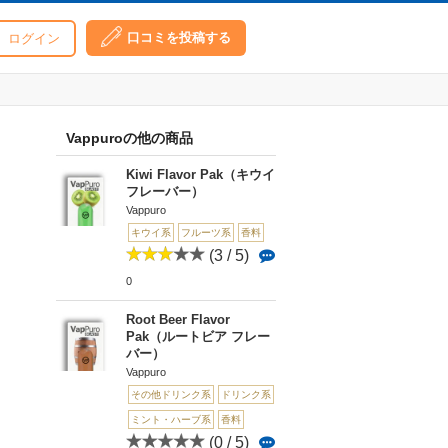
口コミを投稿する
ログイン
Vappuroの他の商品
Kiwi Flavor Pak（キウイ
フレーバー）
Vappuro
キウイ系
フルーツ系
香料
(3 / 5)
0
Root Beer Flavor
Pak（ルートビア フレー
バー）
Vappuro
その他ドリンク系
ドリンク系
ミント・ハーブ系
香料
(0 / 5)