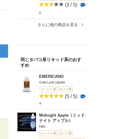
(3 / 5)
0
さらに他の商品を見る
同じタバコ系リキッド系のおす
すめ
EMERICANO
Gold Leaf Liquids
コーヒー系
タバコ系
(5 / 5)
4
Midnight Apple（ミッド
ナイト アップル）
halo
スパイス系
タバコ系