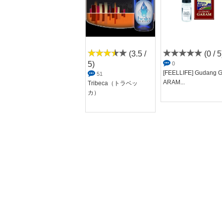
(3 / 5)
(3.5 /
(0 / 5
5)
2
0
[PREMIUM SMOKE J
[FEELLIFE] Gudang 
51
UICE]BR...
ARAM...
Tribeca（トラベッ
カ）