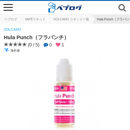
toggle
navigation
ベプログ
VAPEリキッド
VOLCANO リキッド一覧
Hula Punch（フラパ
VOLCANO
Hula Punch（フラパンチ）
(0 / 5)
0
1
海外産