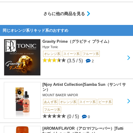
さらに他の商品を見る
同じオレンジ系リキッド系のおすすめ
Gravity Prime（グラビティ プライム）
Hypr Tonic
オレンジ系
スイーツ系
フルーツ系
(3.5 / 5)
2
[Njoy Artist Collection]Samba Sun（サンバ サ
ン）
MOUNT BAKER VAPOR
あんず系
オレンジ系
スイーツ系
ピーチ系
フルーツ系
(0 / 5)
0
[AROMA/FLAVOR（アロマ/フレーバー）]Tutti