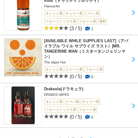
frutti（トゥッティフルッティ）
FlavourArt
オレンジ系
チェリー系
パイン系
フルーツミックス系
フルーツ系
香料
(3 / 5)
1
[AVAILABLE WHILE SUPPLIES LAST]（アバ
イラブル ワイル サブライズ ラスト）]MR.
TANGERINE MAN（ミスタータンジェリンマ
ン）
The Vapor Hut
オレンジ系
スイーツ系
フルーツ系
(0 / 5)
0
Drakeula(ドラキュラ)
DRAKES VAPES
オレンジ系
グァバ系
チェリー系
フルーツミックス系
フルーツ系
(0 / 5)
0