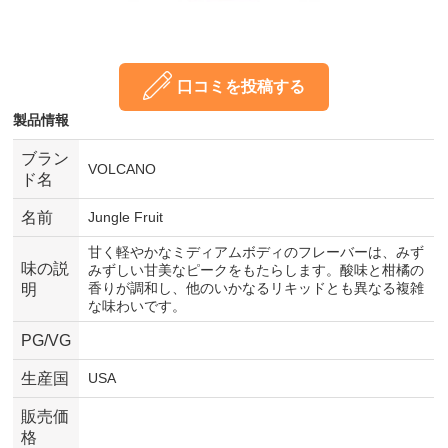
口コミを投稿する
製品情報
ブラン
VOLCANO
ド名
名前
Jungle Fruit
甘く軽やかなミディアムボディのフレーバーは、みず
味の説
みずしい甘美なピークをもたらします。酸味と柑橘の
香りが調和し、他のいかなるリキッドとも異なる複雑
明
な味わいです。
PG/VG
生産国
USA
販売価
格