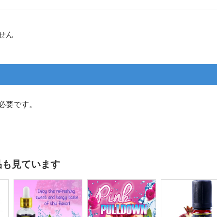
せん
必要です。
品も見ています