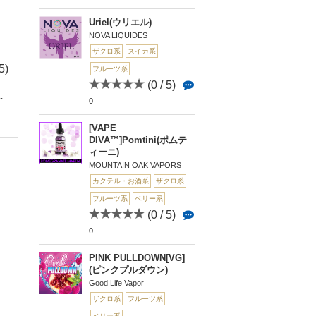
Uriel(ウリエル)
NOVA LIQUIDES
ザクロ系
スイカ系
5)
(3.4 /
(0 / 5)
(0 
フルーツ系
5)
0
0
(0 / 5)
.
[gen natural]Cherry P
環島(ホォンダオ)
14
0
om...
ーズ Chiayi 嘉義...
Za Blue Sky(ザ ブルー
スカイ)
[VAPE
DIVA™]Pomtini(ポムテ
ィーニ)
MOUNTAIN OAK VAPORS
カクテル・お酒系
ザクロ系
フルーツ系
ベリー系
(0 / 5)
0
PINK PULLDOWN[VG]
(ピンクプルダウン)
Good Life Vapor
ザクロ系
フルーツ系