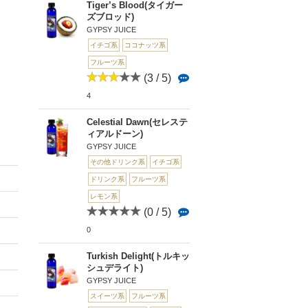
Tiger’s Blood(タイガー
ズブロッド)
GYPSY JUICE
イチゴ系
ココナッツ系
フルーツ系
(3 / 5)
4
Celestial Dawn(セレステ
ィアルドーン)
GYPSY JUICE
その他ドリンク系
イチゴ系
ドリンク系
フルーツ系
レモン系
(0 / 5)
0
Turkish Delight(トルキッ
シュデライト)
GYPSY JUICE
スイーツ系
フルーツ系