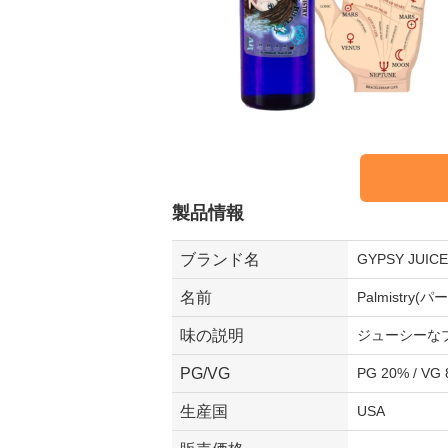
製品情報
ブランド名
GYPSY JU
名前
Palmistry
味の説明
ジューシーな
PG/VG
PG 20% / VG
生産国
USA