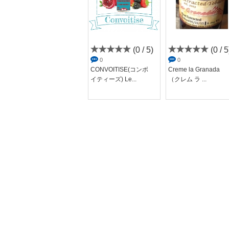
(0 / 5)
(0 / 5)
(0 / 5
0
0
0
Pomulus(ポムルス)
CONVOITISE(コンボ
Creme la Granada
イティーズ) Le...
（クレム ラ ...