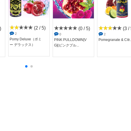
(2 / 5)
)
(0 / 5)
(3 / 
2
0
2
Pomy Deluxe（ポミ
PINK PULLDOWN[V
Pomegranate & Citr..
ー デラックス）
G](ピンクプル...