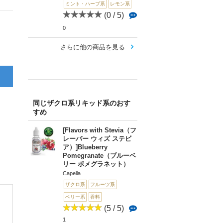
ミント・ハーブ系
レモン系
(0 / 5)
0
さらに他の商品を見る
同じザクロ系リキッド系のおす
すめ
[Flavors with Stevia（フ
レーバー ウィズ ステビ
ア）]Blueberry
Pomegranate（ブルーベ
リー ポメグラネット）
Capella
ザクロ系
フルーツ系
ベリー系
香料
(5 / 5)
1