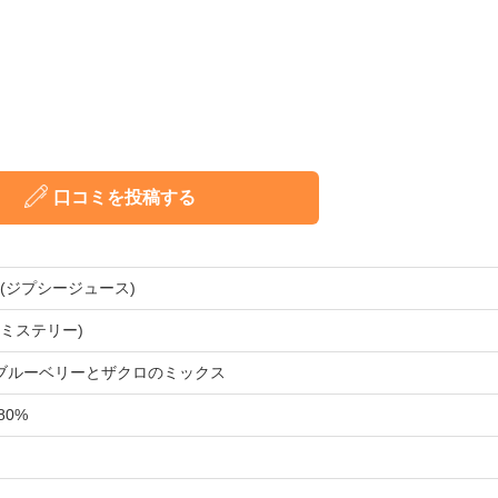
口コミを投稿する
ICE(ジプシージュース)
(パーミステリー)
ブルーベリーとザクロのミックス
 80%