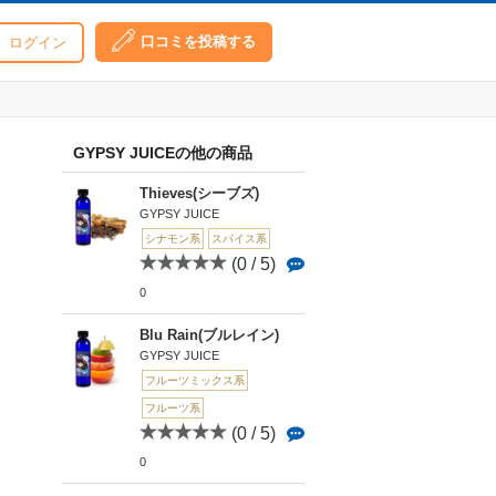
口コミを投稿する
ログイン
GYPSY JUICEの他の商品
Thieves(シーブズ)
GYPSY JUICE
シナモン系
スパイス系
(0 / 5)
0
Blu Rain(ブルレイン)
GYPSY JUICE
フルーツミックス系
フルーツ系
(0 / 5)
0