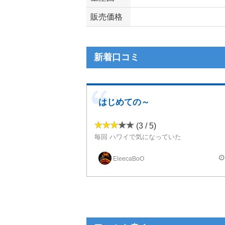
販売価格
新着口コミ
はじめての～
(3 / 5)
毎回 ハワイで気になっていた
電子タバコ、ついにデビュー。
EleecaBoO
他のニコチン入りと
まだ比較してないので
星3つ。
赤マルボロのヘビースモーカーなので
アラモアナで
ego aioと一緒に取り合えず
8mg と 24mgを購入。