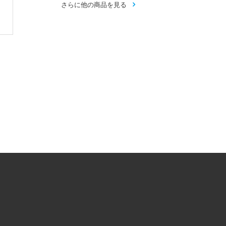
ダーキャプテン...
リビアンブレ...
(バ...
さらに他の商品を見る