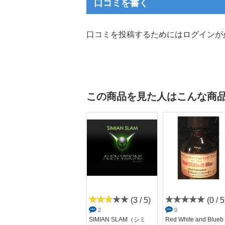
口コミを書く
確かに8mgの方が甘い。
この甘さに慣れれば禁煙も出来るかな？
ニコチン入りなので、
口コミを投稿するためにはログインが
１日2箱弱 吸っていたタバコは
一箱2、3日持つように～。
こちらのhpに辿り着き、
こんなにも種類があるんですね～。
色々とチャレンジしてみます。
この商品を見た人はこんな商
……追加……
24mgとVCTと半分ずつぐらいで割って吸ってみましたが、私的に
(4 / 5)
(3 / 5)
(0 / 5
1
2
0
RIVE GAUCHE(リヴ
SIMIAN SLAM（シミ
Red White and Blueb