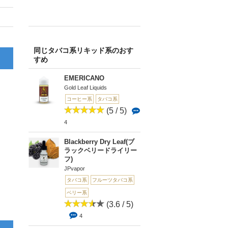
同じタバコ系リキッド系のおす
すめ
EMERICANO
Gold Leaf Liquids
コーヒー系
タバコ系
(5 / 5)
4
Blackberry Dry Leaf(ブ
ラックベリードライリー
フ)
JPvapor
タバコ系
フルーツタバコ系
ベリー系
(3.6 / 5)
4