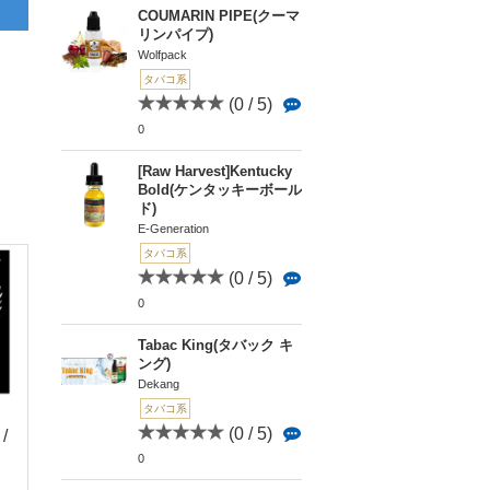
COUMARIN PIPE(クーマ
リンパイプ)
Wolfpack
タバコ系
(0 / 5)
0
[Raw Harvest]Kentucky
Bold(ケンタッキーボール
ド)
E-Generation
タバコ系
(0 / 5)
0
Tabac King(タバック キ
ング)
Dekang
タバコ系
(0 / 5)
 /
(0 / 5)
(3 / 5)
(0 
0
2
0
0
Elder Captain（エル
Caribbean Blend(カ
[Diversity]VIRGINI