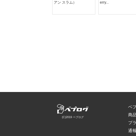
ゴーシュ)DAND...
アン スラム）
erry...
ベ
商
(C)2019 ベプログ
プ
通