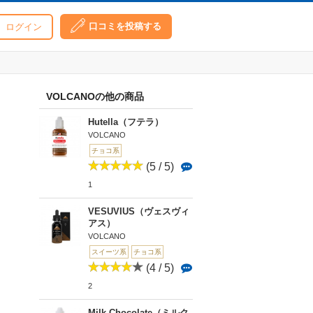
口コミを投稿する
ログイン
VOLCANOの他の商品
Hutella（フテラ）
VOLCANO
チョコ系
(5 / 5)
1
VESUVIUS（ヴェスヴィ
アス）
VOLCANO
スイーツ系
チョコ系
(4 / 5)
2
Milk Chocolate（ミルク