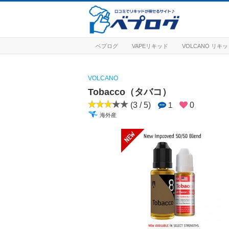
ベプログ
VAPEリキッド
VOLCANO リキ
VOLCANO
Tobacco（タバコ）
(3 / 5)
1
0
海外産