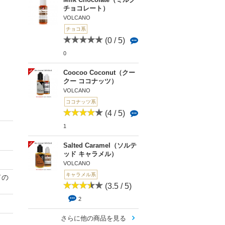
チョコレート）
VOLCANO
チョコ系
(0 / 5)
0
Coocoo Coconut（クー
クー ココナッツ）
VOLCANO
ココナッツ系
(4 / 5)
1
Salted Caramel（ソルテ
ッド キャラメル）
VOLCANO
キャラメル系
ドの
(3.5 / 5)
2
さらに他の商品を見る