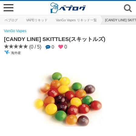
toggle
navigation
ベプログ
VAPEリキッド
VanGo Vapes リキッド一覧
[CANDY LINE] S
VanGo Vapes
[CANDY LINE] SKITTLES(スキットルズ)
(0 / 5)
0
0
海外産