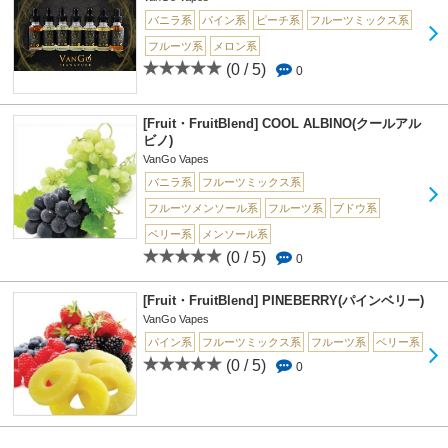
バニラ系
パイン系
ピーチ系
フルーツミックス系
フルーツ系
メロン系
(0 / 5)
0
[Fruit・FruitBlend] COOL ALBINO(クールアル
ビノ)
VanGo Vapes
バニラ系
フルーツミックス系
フルーツメンソール系
フルーツ系
ブドウ系
ベリー系
メンソール系
(0 / 5)
0
[Fruit・FruitBlend] PINEBERRY(パインベリー)
VanGo Vapes
パイン系
フルーツミックス系
フルーツ系
ベリー系
(0 / 5)
0