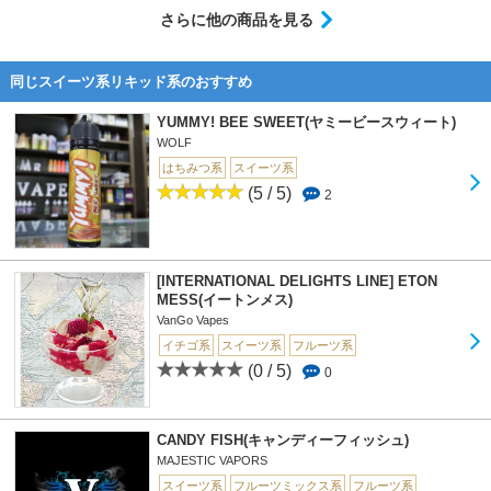
さらに他の商品を見る
同じスイーツ系リキッド系のおすすめ
YUMMY! BEE SWEET(ヤミービースウィート)
WOLF
はちみつ系
スイーツ系
(5 / 5)
2
[INTERNATIONAL DELIGHTS LINE] ETON
MESS(イートンメス)
VanGo Vapes
イチゴ系
スイーツ系
フルーツ系
(0 / 5)
0
CANDY FISH(キャンディーフィッシュ)
MAJESTIC VAPORS
スイーツ系
フルーツミックス系
フルーツ系