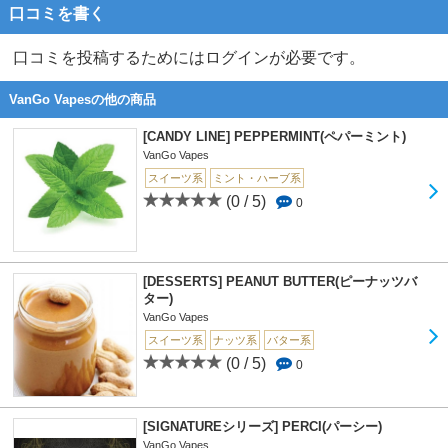
口コミを書く
口コミを投稿するためにはログインが必要です。
VanGo Vapesの他の商品
[CANDY LINE] PEPPERMINT(ペパーミント)
VanGo Vapes
スイーツ系
ミント・ハーブ系
(0 / 5)
0
[DESSERTS] PEANUT BUTTER(ピーナッツバ
ター)
VanGo Vapes
スイーツ系
ナッツ系
バター系
(0 / 5)
0
[SIGNATUREシリーズ] PERCI(パーシー)
VanGo Vapes