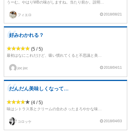
うーむ。やはりWBの味がしますね。当たり前か。説明文の味を期待すると肩透かしを喰らいますがこれはこれでこれで間違ってはいません。
説明文にはシトラス・レモン・洋酒とありますがほとんど味としては感じません。あくまでもらこれらはクリームの味のバランスを取る為に選択されたものだと思います。シトラス・レモン・洋酒味を間違えても期待してはいけません。メインはクリームです。その他の要素はBWのクリームにあるベタッとした部分を抑える為に消極的に選ばれたものでしょう。
2018/08/21
フィエロ
なのでシトラスもレモンも洋酒もほのかに香る程度です。あくまでもクリームのクドさを削る為の隠し味と考えて良いと思います。レモンとシトラスは一旦天日干しにしたのを粉末にしてから混ぜたみたいな、フレッシュ感のない漢方みたいなイメージです。人によっては全く味を感じない人もいることでしょう。
ただこの要素に気付いてしまうとどうして面白いリキッドになってしまうところが不思議なところ。確かにいるんですよ。この微妙なさじ加減で味が感じられるのは流石だと思います。ただやり過ぎなくらい分かりにく過ぎます。
好みわかれる？
Wを上げるとクリームが飛んでちょっとシトラス感が増しますがやはりこの吸い方は違うんでしょうね。
(5 / 5)
初めはブラックバードv２の下位互換かと思ってましたがそうでもなさそうです。ただWBとしては何か物足りない感も残りました。3.5くらいかな。
最初はなにこれだけど、吸い慣れてくると不思議と美味しい。
取扱いがなくなったところを見るとやっぱり下位互換だったのかも。
クリームだけどさっぱり系です。
2018/04/11
joc joc
だんだん美味しくなってきた
(4 / 5)
味はシトラス系とクリームの合わさったまろやかな味。初めは可もなく不可もなしって感じだったんですが、吸っていくうちにハマりました。チェーンしてもくどくないので良いですね。美味しいです。
2018/04/03
コロッケ