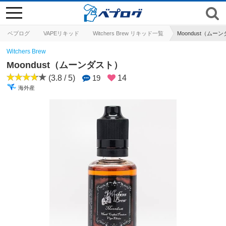
toggle
navigation
ベプログ
VAPEリキッド
Witchers Brew リキッド一覧
Moondust（ムー
Witchers Brew
Moondust（ムーンダスト）
(3.8 / 5)
19
14
海外産