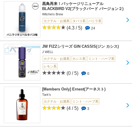
黒鳥再来！パッケージリニューアル
BLACKBIRD V2(ブラックバード バージョン２)
Witchers Brew
カクテル・お酒系
タバコ系
バニラ系
(4.3 / 5)
24
JW FIZZシリーズ GIN CASSIS(ジン カシス)
J WELL
カクテル・お酒系
カシス系
ミント・ハーブ系
レモン系
(0 / 5)
0
[Members Only] Ernest(アーネスト)
Tark's
カクテル・お酒系
ミント・ハーブ系
(4 / 5)
3