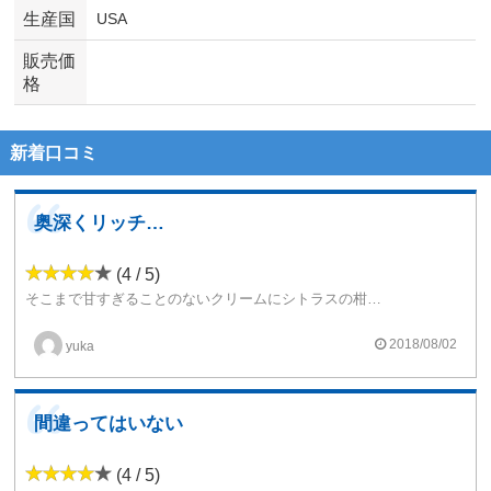
生産国
USA
販売価
格
新着口コミ
奥深くリッチ…
(4 / 5)
そこまで甘すぎることのないクリームにシトラスの柑橘系の苦味が上手くミックスされて、上品な味になってます。
スティープすると酸味が丸くまとまってきて全体にマイルドになってきます。しかし、甘みは強くなることなく上品スイーツを楽しめました。
2018/08/02
yuka
間違ってはいない
(4 / 5)