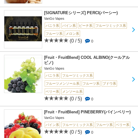
[SIGNATUREシリーズ] PERCI(パーシー)
VanGo Vapes
バニラ系
パイン系
ピーチ系
フルーツミックス系
フルーツ系
メロン系
(0 / 5)
0
[Fruit・FruitBlend] COOL ALBINO(クールアル
ビノ)
VanGo Vapes
バニラ系
フルーツミックス系
フルーツメンソール系
フルーツ系
ブドウ系
ベリー系
メンソール系
(0 / 5)
0
[Fruit・FruitBlend] PINEBERRY(パインベリー)
VanGo Vapes
パイン系
フルーツミックス系
フルーツ系
ベリー系
(0 / 5)
0