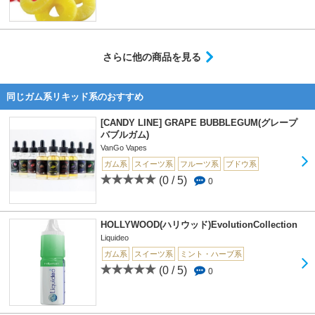
さらに他の商品を見る
同じガム系リキッド系のおすすめ
[CANDY LINE] GRAPE BUBBLEGUM(グレープ
バブルガム)
VanGo Vapes
ガム系
スイーツ系
フルーツ系
ブドウ系
(0 / 5)
0
HOLLYWOOD(ハリウッド)EvolutionCollection
Liquideo
ガム系
スイーツ系
ミント・ハーブ系
(0 / 5)
0