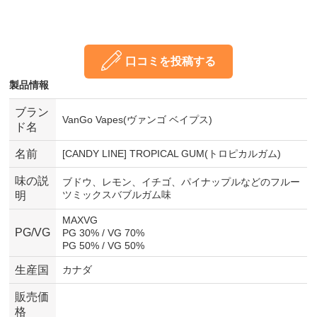
口コミを投稿する
製品情報
ブラン
VanGo Vapes(ヴァンゴ ベイプス)
ド名
名前
[CANDY LINE] TROPICAL GUM(トロピカルガム)
味の説
ブドウ、レモン、イチゴ、パイナップルなどのフルー
ツミックスバブルガム味
明
MAXVG
PG/VG
PG 30% / VG 70%
PG 50% / VG 50%
生産国
カナダ
販売価
格