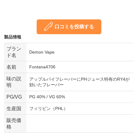
口コミを投稿する
製品情報
ブラン
Demon Vape
ド名
名前
Fontana4706
味の説
アップルパイフレーバーにPHジュース特有のRY4が
効いたフレーバー
明
PG/VG
PG 40% / VG 60%
生産国
フィリピン（PHL）
販売価
格