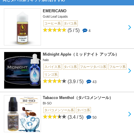
EMERICANO
Gold Leaf Liquids
コーヒー系
タバコ系
(5 / 5)
4
Midnight Apple（ミッドナイト アップル）
halo
スパイス系
タバコ系
フルーツタバコ系
フルーツ系
リンゴ系
(3.9 / 5)
43
Tabacco Menthol（タバコメンソール）
BI-SO
タバコメンソール系
タバコ系
(3.4 / 5)
50