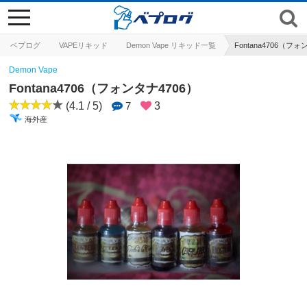
toggle
navigation
ベプログ
VAPEリキッド
Demon Vape リキッド一覧
Fontana4706（フォ
Demon Vape
Fontana4706（フォンタナ4706）
(4.1 / 5)
7
3
海外産