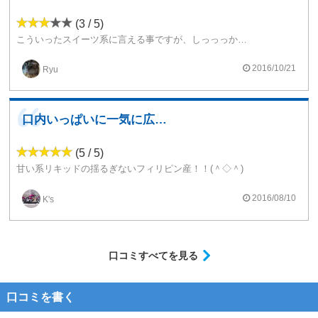
(3 / 5)
こういったスイーツ系に言える事ですが、しっっっかりと肺まで吸い込む方が良いです。
喉で止めた場合、シナモン等が効き過ぎるせいか『ビレッジバンガードで売ってそうなお香の香り』になります。
2016/10/21
Ryu
吸い方を理解すれば甘〜いアップルパイになるので、スイーツ好きな方は1本持っておいて損は無いですよ。
口内いっぱいに一気に広がるアップルパイ！(^o...
(5 / 5)
甘い系リキッドの揺るぎないフィリピン産！！(＾◇＾)
アップルフレーバーも比較的に強く、本格的なアップルパイの芳醇な甘味がＲＤＡで吸い込んだ瞬間に口いっぱいに広がり、完璧な味わいで驚き！！＼(^o^)／
2016/08/10
K's
ミストもＶＧ比が多いこともあり、モクモクで吸っていてとても心地よいですよ～(＾◇＾)
口コミすべてを見る
口コミを書く