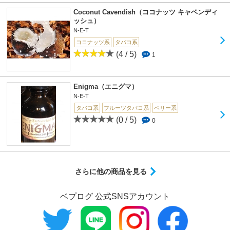
Coconut Cavendish（ココナッツ キャベンディ
ッシュ）
N-E-T
ココナッツ系
タバコ系
(4 / 5)
1
Enigma（エニグマ）
N-E-T
タバコ系
フルーツタバコ系
ベリー系
(0 / 5)
0
さらに他の商品を見る
ベプログ 公式SNSアカウント