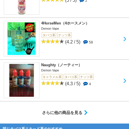
(5 / 5)
2
4HorseMen（4ホースメン）
Demon Vape
タバコ系
ナッツ系
(4.2 / 5)
58
Naughty（ノーティー）
Demon Vape
キャラメル系
タバコ系
ナッツ系
(4.3 / 5)
4
さらに他の商品を見る
同じタバコ系リキッド系のおすすめ