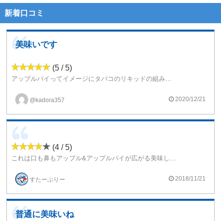
新着口コミ
美味いです
(5 / 5)
アップルパイってイメージにタバコのリキッドの組み合わせのリキッドみたいですけど、かなり、アップルの味は濃厚で美味しいタバコリキッドに仕上がってるように思ってしまいましたでしょうか((o(^∇^)o))マジで美味いのでオススメ
2020/12/21
@kadora357
(4 / 5)
これは口も鼻もアップル&アップルパイが広がる美味しいリキッドです。
パイ感を出すための焼き菓子感？バター感？がタバコ風味を多少消しています
ここのメーカーはレベルが高いですね。とても美味しい出会いがあります。
2018/11/21
すたーぶりー
普通に美味いね